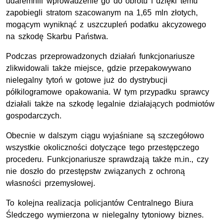
udaremnili wprowadzenie go do obrotu i dzięki temu
zapobiegli stratom szacowanym na 1,65 mln złotych,
mogącym wyniknąć z uszczupleń podatku akcyzowego
na szkodę Skarbu Państwa.
Podczas przeprowadzonych działań funkcjonariusze
zlikwidowali także miejsce, gdzie przepakowywano
nielegalny tytoń w gotowe już do dystrybucji
półkilogramowe opakowania. W tym przypadku sprawcy
działali także na szkodę legalnie działających podmiotów
gospodarczych.
Obecnie w dalszym ciągu wyjaśniane są szczegółowo
wszystkie okoliczności dotyczące tego przestępczego
procederu. Funkcjonariusze sprawdzają także m.in., czy
nie doszło do przestępstw związanych z ochroną
własności przemysłowej.
To kolejna realizacja policjantów Centralnego Biura
Śledczego wymierzona w nielegalny tytoniowy biznes.