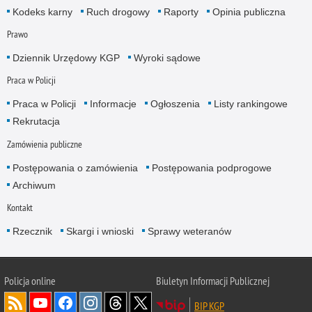
Kodeks karny
Ruch drogowy
Raporty
Opinia publiczna
Prawo
Dziennik Urzędowy KGP
Wyroki sądowe
Praca w Policji
Praca w Policji
Informacje
Ogłoszenia
Listy rankingowe
Rekrutacja
Zamówienia publiczne
Postępowania o zamówienia
Postępowania podprogowe
Archiwum
Kontakt
Rzecznik
Skargi i wnioski
Sprawy weteranów
Policja
online
Biuletyn Informacji Publicznej
BIP KGP