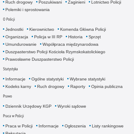
Ruch drogowy
Poszukiwani
Zaginieni
Lotnictwo Policji
Polemiki i sprostowania
O Policji
Jednostki
Kierownictwo
Komenda Główna Policji
Organizacja
Policja w III RP
Historia
Sprzęt
Umundurowanie
Współpraca międzynarodowa
Duszpasterstwo Policji Kościoła Rzymskokatolickiego
Prawosławne Duszpasterstwo Policji
Statystyka
Informacje
Ogólne statystyki
Wybrane statystyki
Kodeks karny
Ruch drogowy
Raporty
Opinia publiczna
Prawo
Dziennik Urzędowy KGP
Wyroki sądowe
Praca w Policji
Praca w Policji
Informacje
Ogłoszenia
Listy rankingowe
Rekrutacja