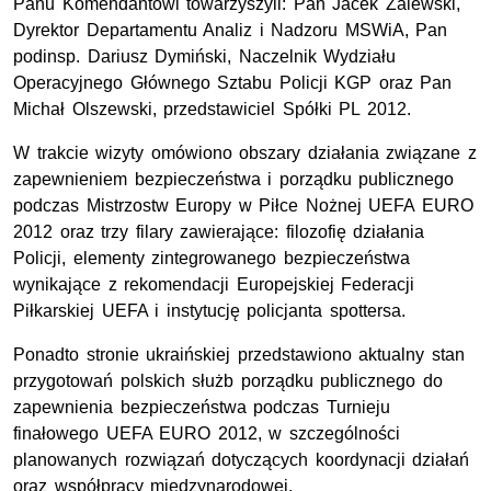
Panu Komendantowi towarzyszyli: Pan Jacek Zalewski,
Dyrektor Departamentu Analiz i Nadzoru MSWiA, Pan
podinsp. Dariusz Dymiński, Naczelnik Wydziału
Operacyjnego Głównego Sztabu Policji KGP oraz Pan
Michał Olszewski, przedstawiciel Spółki PL 2012.
W trakcie wizyty omówiono obszary działania związane z
zapewnieniem bezpieczeństwa i porządku publicznego
podczas Mistrzostw Europy w Piłce Nożnej UEFA EURO
2012 oraz trzy filary zawierające: filozofię działania
Policji, elementy zintegrowanego bezpieczeństwa
wynikające z rekomendacji Europejskiej Federacji
Piłkarskiej UEFA i instytucję policjanta spottersa.
Ponadto stronie ukraińskiej przedstawiono aktualny stan
przygotowań polskich służb porządku publicznego do
zapewnienia bezpieczeństwa podczas Turnieju
finałowego UEFA EURO 2012, w szczególności
planowanych rozwiązań dotyczących koordynacji działań
oraz współpracy międzynarodowej.