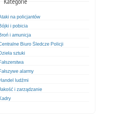
Kategorie
Ataki na policjantów
Bójki i pobicia
Broń i amunicja
Centralne Biuro Śledcze Policji
Dzieła sztuki
Fałszerstwa
Fałszywe alarmy
Handel ludźmi
Jakość i zarządzanie
Kadry
Kobiety w Policji
Korupcja
Kradzież