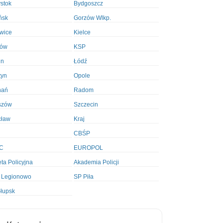
ystok
Bydgoszcz
ńsk
Gorzów Wlkp.
wice
Kielce
ków
KSP
in
Łódź
tyn
Opole
nań
Radom
szów
Szczecin
cław
Kraj
CBŚP
C
EUROPOL
ta Policyjna
Akademia Policji
 Legionowo
SP Piła
łupsk