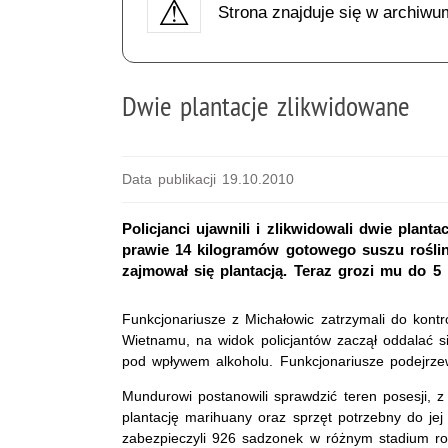
Strona znajduje się w archiwu
Dwie plantacje zlikwidowane
Data publikacji 19.10.2010
Policjanci ujawnili i zlikwidowali dwie plant
prawie 14 kilogramów gotowego suszu rośli
zajmował się plantacją. Teraz grozi mu do 5 
Funkcjonariusze z Michałowic zatrzymali do kon
Wietnamu, na widok policjantów zaczął oddalać si
pod wpływem alkoholu. Funkcjonariusze podejrze
Mundurowi postanowili sprawdzić teren posesji, z
plantację marihuany oraz sprzęt potrzebny do jej 
zabezpieczyli 926 sadzonek w różnym stadium r