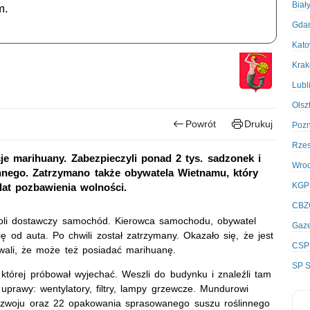
Biał
m.
Gda
Kato
Kra
Lubl
Olsz
Powrót
Drukuj
Poz
Rze
acje marihuany. Zabezpieczyli ponad 2 tys. sadzonek i
Wro
nnego. Zatrzymano także obywatela Wietnamu, który
KGP
lat pozbawienia wolności.
CBZ
troli dostawczy samochód. Kierowca samochodu, obywatel
Gaze
ę od auta. Po chwili został zatrzymany. Okazało się, że jest
CSP
wali, że może też posiadać marihuanę.
SP S
 której próbował wyjechać. Weszli do budynku i znaleźli tam
uprawy: wentylatory, filtry, lampy grzewcze. Mundurowi
ozwoju oraz 22 opakowania sprasowanego suszu roślinnego