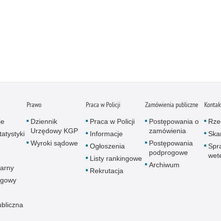
Prawo
Praca w Policji
Zamówienia publiczne
Kontak
je
Dziennik
Praca w Policji
Postępowania o
Rze
Urzędowy KGP
zamówienia
atystyki
Informacje
Skar
Wyroki sądowe
Postępowania
Ogłoszenia
Spr
podprogowe
wet
Listy rankingowe
Archiwum
arny
Rekrutacja
ogowy
ubliczna