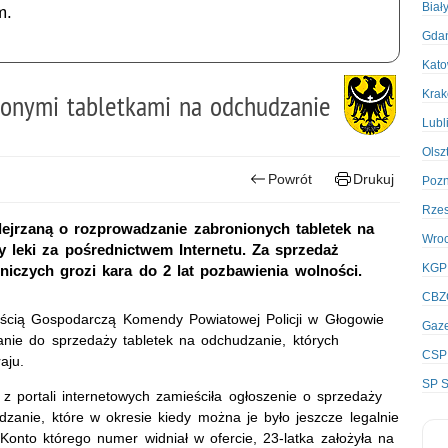
Biał
m.
Gda
Kato
Kra
ionymi tabletkami na odchudzanie
Lubl
Olsz
Powrót
Drukuj
Poz
Rze
odejrzaną o rozprowadzanie zabronionych tabletek na
Wro
 leki za pośrednictwem Internetu. Za sprzedaż
KGP
iczych grozi kara do 2 lat pozbawienia wolności.
CBZ
ością Gospodarczą Komendy Powiatowej Policji w Głogowie
Gaze
wanie do sprzedaży tabletek na odchudzanie, których
CSP
aju.
SP S
 portali internetowych zamieściła ogłoszenie o sprzedaży
dzanie, które w okresie kiedy można je było jeszcze legalnie
Konto którego numer widniał w ofercie, 23-latka założyła na