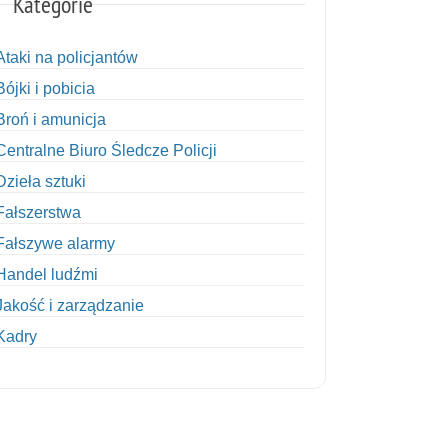
Kategorie
Ataki na policjantów
Bójki i pobicia
Broń i amunicja
Centralne Biuro Śledcze Policji
Dzieła sztuki
Fałszerstwa
Fałszywe alarmy
Handel ludźmi
Jakość i zarządzanie
Kadry
Kobiety w Policji
Korupcja
Kradzież