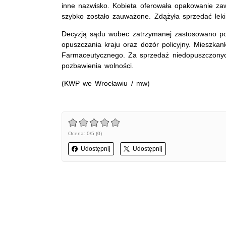
inne nazwisko. Kobieta oferowała opakowanie zawi
szybko zostało zauważone. Zdążyła sprzedać leki
Decyzją sądu wobec zatrzymanej zastosowano por
opuszczania kraju oraz dozór policyjny. Mieszka
Farmaceutycznego. Za sprzedaż niedopuszczonych
pozbawienia wolności.
(KWP we Wrocławiu / mw)
Ocena: 0/5 (0)
Udostępnij
Udostępnij