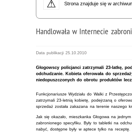
Strona znajduje się w archiwu
Handlowała w Internecie zabron
Data publikacji 25.10.2010
Głogowscy policjanci zatrzymali 23-latkę, p
odchudzanie. Kobieta oferowała do sprzedaży
niedopuszczonych do obrotu produktów leczn
Funkcjonariusze Wydziału do Walki z Przestępcz
zatrzymali 23-letnią kobietę, podejrzaną o ofero
sprzedaż została zakazana na terenie naszego kr
Jak się okazało, mieszkanka Głogowa na jednym z
zabronionego specyfiku. Były to tabletki na odchu
nabyć, dostępne były w aptece tylko na receptę. 