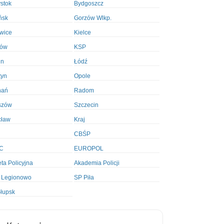
ystok
Bydgoszcz
ńsk
Gorzów Wlkp.
wice
Kielce
ków
KSP
in
Łódź
tyn
Opole
nań
Radom
szów
Szczecin
cław
Kraj
CBŚP
C
EUROPOL
ta Policyjna
Akademia Policji
 Legionowo
SP Piła
łupsk