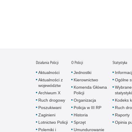
Działania Policji
O Policji
Statystyka
Aktualności
Jednostki
Informac
Aktualności z
Kierownictwo
Ogólne st
województw
Komenda Główna
Wybrane
Archiwum X
Policji
statystyki
Ruch drogowy
Organizacja
Kodeks k
Poszukiwani
Policja w III RP
Ruch dr
Zaginieni
Historia
Raporty
Lotnictwo Policji
Sprzęt
Opinia p
Polemiki i
Umundurowanie