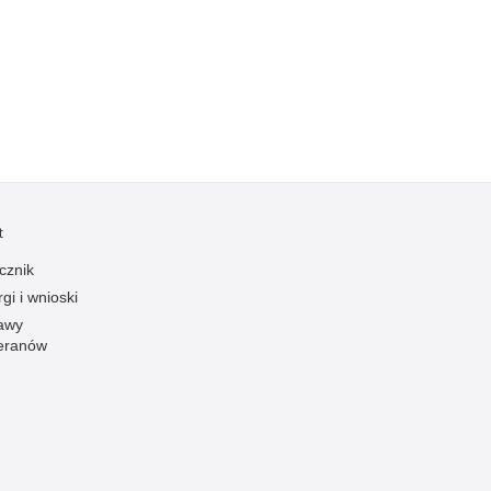
Kradzieże z włamaniem
Kultura
Logistyka, wyposażenie
Materiały wybuchowe
Nagrodzeni policjanci
Napady na banki
Napady na taksówkarzy
t
Napady na tiry
cznik
Nielegalny handel farmaceutykami
gi i wnioski
Nietrzeźwi kierujący
awy
eranów
Nietrzeźwi opiekunowie
Nietrzeźwi pracownicy
Niszczenie mienia
Nowoczesne technologie w pracy Policji
Odpowiedzialność majątkowa Policji