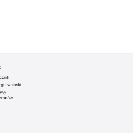
Kradzieże z włamaniem
Kultura
Logistyka, wyposażenie
Materiały wybuchowe
Nagrodzeni policjanci
Napady na banki
Napady na taksówkarzy
t
Napady na tiry
Nielegalny handel farmaceutykami
cznik
gi i wnioski
Nietrzeźwi kierujący
awy
Nietrzeźwi opiekunowie
eranów
Nietrzeźwi pracownicy
Niszczenie mienia
Nowoczesne technologie w pracy Policji
Odpowiedzialność majątkowa Policji