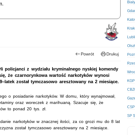
Biał
m.
Gda
Kato
Kra
Lubl
Olsz
Powrót
Drukuj
Poz
Rze
i policjanci z wydziału kryminalnego nyskiej komendy
Wro
się, że czarnorynkowa wartość narkotyków wynosi
KGP
19–latek został tymczasowo aresztowany na 2 miesiące.
CBZ
anego o posiadanie narkotyków. W domu, który wynajmował,
Gaze
fetaminy oraz woreczek z marihuaną. Szacuje się, że
CSP
ów to ponad 20 tys. zł.
SP S
danie narkotyków w znacznej ilości, za co grozi mu do 8 lat
czyzna został tymczasowo aresztowany na 2 miesiące.