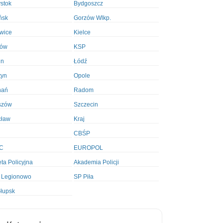
ystok
Bydgoszcz
ńsk
Gorzów Wlkp.
wice
Kielce
ków
KSP
in
Łódź
tyn
Opole
nań
Radom
szów
Szczecin
cław
Kraj
CBŚP
C
EUROPOL
ta Policyjna
Akademia Policji
 Legionowo
SP Piła
łupsk