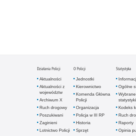
Działania Policji
O Policji
Statystyka
Aktualności
Jednostki
Informac
Aktualności z
Kierownictwo
Ogólne st
województw
Komenda Główna
Wybrane
Archiwum X
Policji
statystyki
Ruch drogowy
Organizacja
Kodeks k
Poszukiwani
Policja w III RP
Ruch dr
Zaginieni
Historia
Raporty
Lotnictwo Policji
Sprzęt
Opinia p