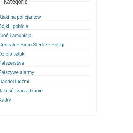
Kategorie
Ataki na policjantów
Bójki i pobicia
Broń i amunicja
Centralne Biuro Śledcze Policji
Dzieła sztuki
Fałszerstwa
Fałszywe alarmy
Handel ludźmi
Jakość i zarządzanie
Kadry
Kobiety w Policji
Korupcja
Kradzież