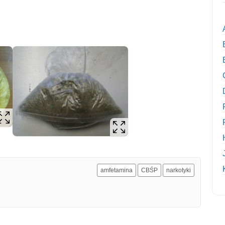
amfetamina
CBŚP
narkotyki