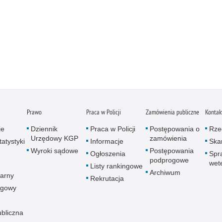
Prawo
Praca w Policji
Zamówienia publiczne
Kontak
je
Dziennik
Praca w Policji
Postępowania o
Rze
Urzędowy KGP
zamówienia
atystyki
Informacje
Skar
Wyroki sądowe
Postępowania
Ogłoszenia
Spr
podprogowe
wet
Listy rankingowe
Archiwum
arny
Rekrutacja
ogowy
ubliczna