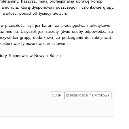
mfetaminy, haszysz, małą profesjonalną uprawę konopi
i amunicja, którą dysponowali poszczególni członkowie grupy.
 wartości ponad 50 tysięcy złotych.
w przeszłości byli już karani za przestępstwa narkotykowe
raz mieniu. Usłyszeli już zarzuty (dwie osoby odpowiedzą za
przywódca grupy, dodatkowo, za podżeganie do zabójstwa).
stosował tymczasowe aresztowanie.
atury Rejonowej w Nowym Sączu.
CBŚP
przestępczość narkotykowa