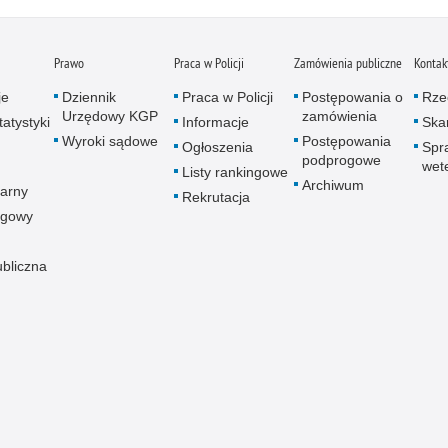
Prawo
Praca w Policji
Zamówienia publiczne
Kontak
je
Dziennik
Praca w Policji
Postępowania o
Rze
Urzędowy KGP
zamówienia
atystyki
Informacje
Skar
Wyroki sądowe
Postępowania
Ogłoszenia
Spr
podprogowe
wet
Listy rankingowe
Archiwum
arny
Rekrutacja
ogowy
ubliczna