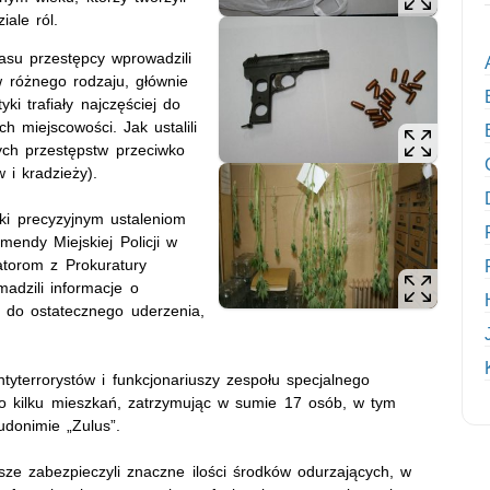
iale ról.
asu przestępcy wprowadzili
w różnego rodzaju, głównie
ki trafiały najczęściej do
 miejscowości. Jak ustalili
nych przestępstw przeciwko
 i kradzieży).
ęki precyzyjnym ustaleniom
mendy Miejskiej Policji w
torom z Prokuratury
dzili informacje o
ię do ostatecznego uderzenia,
ntyterrorystów i funkcjonariuszy zespołu specjalnego
do kilku mieszkań, zatrzymując w sumie 17 osób, w tym
udonimie „Zulus”.
sze zabezpieczyli znaczne ilości środków odurzających, w