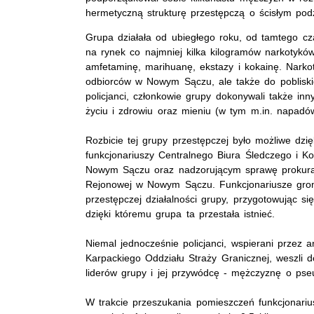
hermetyczną strukturę przestępczą o ścisłym podz
Grupa działała od ubiegłego roku, od tamtego cz
na rynek co najmniej kilka kilogramów narkotykó
amfetaminę, marihuanę, ekstazy i kokainę. Narkoty
odbiorców w Nowym Sączu, ale także do pobliskich
policjanci, członkowie grupy dokonywali także in
życiu i zdrowiu oraz mieniu (w tym m.in. napadów
Rozbicie tej grupy przestępczej było możliwe dzi
funkcjonariuszy Centralnego Biura Śledczego i Ko
Nowym Sączu oraz nadzorującym sprawę prokura
Rejonowej w Nowym Sączu. Funkcjonariusze groma
przestępczej działalności grupy, przygotowując s
dzięki któremu grupa ta przestała istnieć.
Niemal jednocześnie policjanci, wspierani przez a
Karpackiego Oddziału Straży Granicznej, weszli 
liderów grupy i jej przywódcę - mężczyznę o pse
W trakcie przeszukania pomieszczeń funkcjonariu