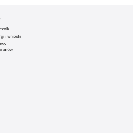
Ofiarni i odważni
Opinia publiczna
t
Oszustwa
cznik
gi i wnioski
Pedofilia, pornografia dziecięca
awy
Piractwo przemysłowe
eranów
Podrabianie znaków towarowych
Pogryzienia przez psy
Polemiki i sprostowania
Policja inaczej
Policjant z pasją
Porwania
Pożary i podpalenia
Pranie brudnych pieniędzy
Prawa człowieka