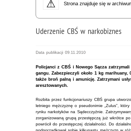
Strona znajduje się w archiwu
Uderzenie CBŚ w narkobiznes
Data publikacji 09.11.2010
Policjanci z CBŚ i Nowego Sącza zatrzymali
gangu. Zabezpieczyli około 1 kg marihuany, 0
także broń palną i amunicję. Zatrzymani usł
aresztowanych.
Rozbita przez funkcjonariuszy CBŚ grupa utworz
letniego mężczyznę o pseudonimie „Zulus”, któr
rynku narkotyków na Sądecczyźnie. Zatrzymywany
zorganizowaną grupą przestępczą już wkrótce po
powrócił do przestępczej działalności. Do działaln
podporządkował sobie kilkunastu mężczyzn w różn