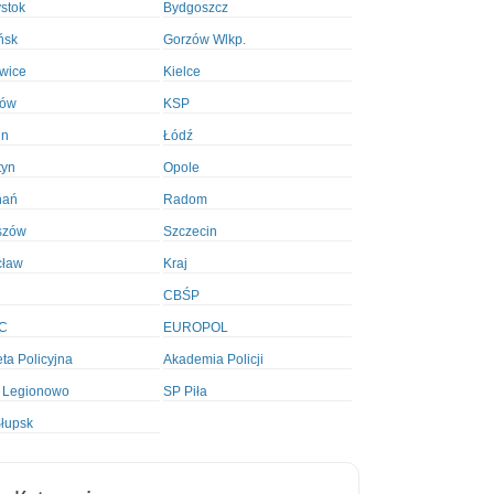
ystok
Bydgoszcz
ńsk
Gorzów Wlkp.
wice
Kielce
ków
KSP
in
Łódź
tyn
Opole
nań
Radom
szów
Szczecin
cław
Kraj
CBŚP
C
EUROPOL
ta Policyjna
Akademia Policji
 Legionowo
SP Piła
łupsk