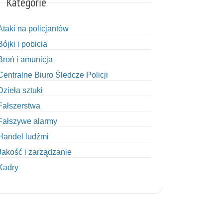
Kategorie
Ataki na policjantów
Bójki i pobicia
Broń i amunicja
Centralne Biuro Śledcze Policji
Dzieła sztuki
Fałszerstwa
Fałszywe alarmy
Handel ludźmi
Jakość i zarządzanie
Kadry
Kobiety w Policji
Korupcja
Kradzież