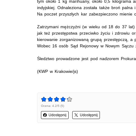
tym około 1 kg marihuany, około 0,5 kilograma a
indyjskiej. Odnaleziona została także broń palna 
Na poczet przyszłych kar zabezpieczono mienie o
Zatrzymani mężczyźni (w wieku od 18 do 37 lat) 
jak też przestępstwa przeciwko życiu i zdrowiu o
kierowanie zorganizowaną grupą przestępczą, a 
Wobec 16 osób Sąd Rejonowy w Nowym Sączu za
Śledztwo prowadzone jest pod nadzorem Prokur
(KWP w Krakowie/js)
Ocena: 4.2/5 (5)
Udostępnij
Udostępnij