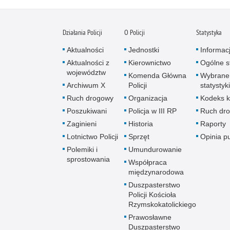
Działania Policji
O Policji
Statystyka
Aktualności
Jednostki
Informac
Aktualności z
Kierownictwo
Ogólne st
województw
Komenda Główna
Wybrane
Archiwum X
Policji
statystyki
Ruch drogowy
Organizacja
Kodeks k
Poszukiwani
Policja w III RP
Ruch dr
Zaginieni
Historia
Raporty
Lotnictwo Policji
Sprzęt
Opinia p
Polemiki i
Umundurowanie
sprostowania
Współpraca
międzynarodowa
Duszpasterstwo
Policji Kościoła
Rzymskokatolickiego
Prawosławne
Duszpasterstwo