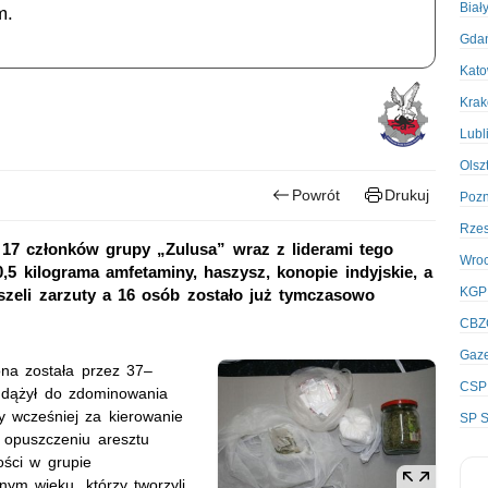
Biał
m.
Gda
Kato
Kra
Lubl
Olsz
Powrót
Drukuj
Poz
Rze
 17 członków grupy „Zulusa” wraz z liderami tego
Wro
,5 kilograma amfetaminy, haszysz, konopie indyjskie, a
KGP
yszeli zarzuty a 16 osób zostało już tymczasowo
CBZ
Gaze
ona została przez 37–
CSP
y dążył do zdominowania
 wcześniej za kierowanie
SP S
 opuszczeniu aresztu
ości w grupie
ym wieku, którzy tworzyli