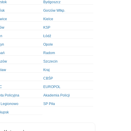
ystok
Bydgoszcz
ńsk
Gorzów Wlkp.
wice
Kielce
ków
KSP
in
Łódź
tyn
Opole
nań
Radom
szów
Szczecin
cław
Kraj
CBŚP
C
EUROPOL
ta Policyjna
Akademia Policji
 Legionowo
SP Piła
łupsk