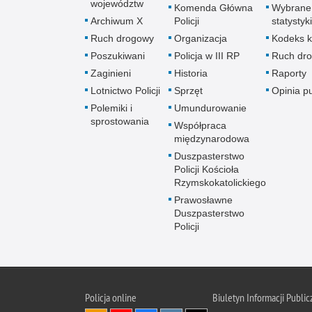
województw
Komenda Główna
Wybrane
Archiwum X
Policji
statystyki
Ruch drogowy
Organizacja
Kodeks k
Poszukiwani
Policja w III RP
Ruch dr
Zaginieni
Historia
Raporty
Lotnictwo Policji
Sprzęt
Opinia p
Polemiki i
Umundurowanie
sprostowania
Współpraca
międzynarodowa
Duszpasterstwo
Policji Kościoła
Rzymskokatolickiego
Prawosławne
Duszpasterstwo
Policji
Policja
online
Biuletyn Informacji Public