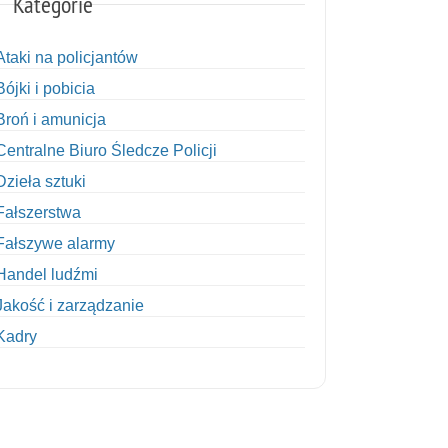
Kategorie
Ataki na policjantów
Bójki i pobicia
Broń i amunicja
Centralne Biuro Śledcze Policji
Dzieła sztuki
Fałszerstwa
Fałszywe alarmy
Handel ludźmi
Jakość i zarządzanie
Kadry
Kobiety w Policji
Korupcja
Kradzież