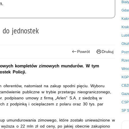
Biał
m.
Gda
Kato
Kra
 do jednostek
Lubl
Olsz
Powrót
Drukuj
Poz
Rze
ys. nowych kompletów zimowych mundurów. W tym
Wro
stek Policji.
KGP
ch oferentów, natomiast na zakup spodni pięciu. Wyboru
CBZ
mówienie publiczne w trybie przetargu nieograniczonego,
Gaze
r. podpisano umowy z firmą „Arlen” S.A. z siedzibą w
CSP
ch z podpinką i ocieplaczem z polaru oraz 30 tys. par
SP S
up umundurowania zimowego, które zostało unieważnione w
ła wyższa o 22 mln zł od ceny, po jakiej obecnie zakupiono