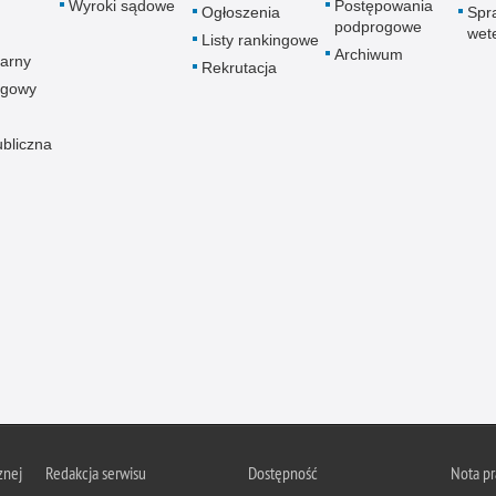
Wyroki sądowe
Postępowania
Ogłoszenia
Spr
podprogowe
wet
Listy rankingowe
Archiwum
arny
Rekrutacja
ogowy
ubliczna
znej
Redakcja serwisu
Dostępność
Nota p