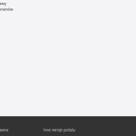
awy
Ofiarni i odważni
eranów
Opinia publiczna
Oszustwa
Pedofilia, pornografia dziecięca
Piractwo przemysłowe
Podrabianie znaków towarowych
Pogryzienia przez psy
Polemiki i sprostowania
Policja inaczej
Policjant z pasją
Porwania
Pożary i podpalenia
Pranie brudnych pieniędzy
rawna
Inne wersje portalu
Prawa człowieka