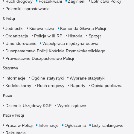
Ruch drogowy
Poszukiwani
Zaginieni
Lotnictwo Policji
Polemiki i sprostowania
O Policji
Jednostki
Kierownictwo
Komenda Główna Policji
Organizacja
Policja w III RP
Historia
Sprzęt
Umundurowanie
Współpraca międzynarodowa
Duszpasterstwo Policji Kościoła Rzymskokatolickiego
Prawosławne Duszpasterstwo Policji
Statystyka
Informacje
Ogólne statystyki
Wybrane statystyki
Kodeks karny
Ruch drogowy
Raporty
Opinia publiczna
Prawo
Dziennik Urzędowy KGP
Wyroki sądowe
Praca w Policji
Praca w Policji
Informacje
Ogłoszenia
Listy rankingowe
Rekrutacja