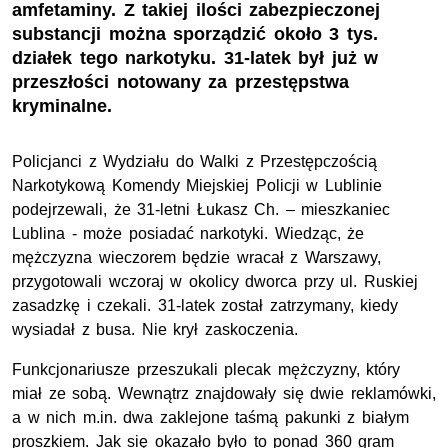
amfetaminy. Z takiej ilości zabezpieczonej
substancji można sporządzić około 3 tys.
działek tego narkotyku. 31-latek był już w
przeszłości notowany za przestępstwa
kryminalne.
Policjanci z Wydziału do Walki z Przestępczością
Narkotykową Komendy Miejskiej Policji w Lublinie
podejrzewali, że 31-letni Łukasz Ch. – mieszkaniec
Lublina - może posiadać narkotyki. Wiedząc, że
mężczyzna wieczorem będzie wracał z Warszawy,
przygotowali wczoraj w okolicy dworca przy ul. Ruskiej
zasadzkę i czekali. 31-latek został zatrzymany, kiedy
wysiadał z busa. Nie krył zaskoczenia.
Funkcjonariusze przeszukali plecak mężczyzny, który
miał ze sobą. Wewnątrz znajdowały się dwie reklamówki,
a w nich m.in. dwa zaklejone taśmą pakunki z białym
proszkiem. Jak się okazało było to ponad 360 gram