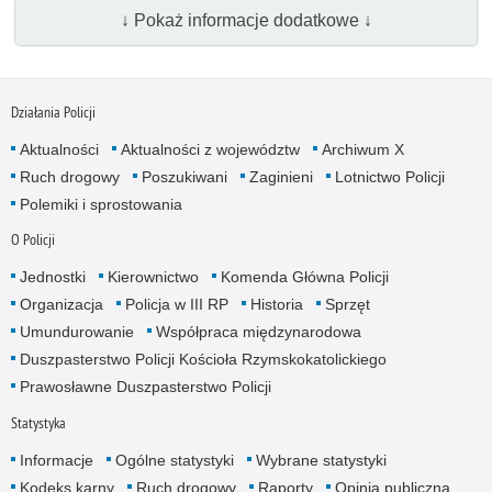
↓ Pokaż informacje dodatkowe ↓
Działania Policji
Aktualności
Aktualności z województw
Archiwum X
Ruch drogowy
Poszukiwani
Zaginieni
Lotnictwo Policji
Polemiki i sprostowania
O Policji
Jednostki
Kierownictwo
Komenda Główna Policji
Organizacja
Policja w III RP
Historia
Sprzęt
Umundurowanie
Współpraca międzynarodowa
Duszpasterstwo Policji Kościoła Rzymskokatolickiego
Prawosławne Duszpasterstwo Policji
Statystyka
Informacje
Ogólne statystyki
Wybrane statystyki
Kodeks karny
Ruch drogowy
Raporty
Opinia publiczna