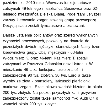
październiku 2010 roku. Wówczas funkcjonariusze
zatrzymali 49-letniego mieszkańca Sosnowca oraz 62-
letniego mieszkańca Bielska Białej. Podejrzani usłyszeli
zarzuty kierowania zorganizowaną grupą przestępczą.
Decyzją sądu zostali tymczasowo aresztowani.
Dalsze ustalenia policjantów oraz szereg wykonanych
czynności procesowych, pozwoliły na dotarcie do
pozostałych dwóch mężczyzn stanowiących ścisły trzon
kierownictwa grupy. Obaj mężczyźni - 63-letni
Włodzimierz K. oraz 46-letni Kazimierz T. zostali
zatrzymani w Pruszczu Gdańskim oraz Ustroniu. W
mieszkaniu 46-latka funkcjonariusze znaleźli i
zabezpieczyli 90 tys. złotych, 30 tys. Euro a także
wyroby ze złota - bransolety, łańcuszki pierścionki,
markowe zegarki. Szacunkowa wartość biżuterii to około
200 tys. złotych. Na poczet przyszłych kar i grzywien
zabezpieczony został także samochód m-ki Audi Q7 o
wartości około 200 tys. złotych.