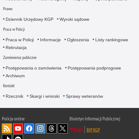
Prawo
Dziennik Urzędowy KGP
Wyroki sądowe
Praca w Policji
Praca w Policji
Informacje
Ogłoszenia
Listy rankingowe
Rekrutacja
Zamówienia publiczne
Postępowania o zamówienia
Postępowania podprogowe
Archiwum
Kontakt
Rzecznik
Skargi i wnioski
Sprawy weteranów
Policja
online
Biuletyn Informacji Publicznej
BIP KGP