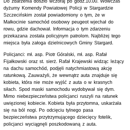
Do zdarzenia doszło wczoraj po godz.10.00. Wówczas
dyżurny Komendy Powiatowej Policji w Stargardzie
Szczecińskim został powiadomiony o tym, że w
Małkocinie samochód osobowy peugeot wjechał do
rowu, gdzie dachował. Informacja o tym zdarzeniu
przekazana została policyjnym patrolom. Najbliżej tego
miejsca była załoga dzielnicowych Gminy Stargard.
Policjanci: mł. asp. Piotr Góralski, mł. asp. Rafał
Fijałkowski oraz st. sierż. Rafał Krajewski widząc leżący
na dachu samochód, podjęli natychmiastową akcję
ratunkową. Zauważyli, że wewnątrz auta znajduje się
kobieta, która nie może wyjść z auta o w krasnych
siłach. Spod maski samochodu wydobywał się dym.
Mimo niebezpieczeństwa policjanci ruszyli na ratunek
uwięzionej kobiecie. Kobieta była przytomna, uskarżała
się na ból nogi. Po odcięciu tylnego pasa
bezpieczeństwa przytrzymującego dziecięcy fotelik,
policjanci wyciągnęli poszkodowaną z auta.