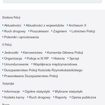
Działania Policji
Aktualności
Aktualności z województw
Archiwum X
Ruch drogowy
Poszukiwani
Zaginieni
Lotnictwo Policji
Polemiki i sprostowania
O Policji
Jednostki
Kierownictwo
Komenda Główna Policji
Organizacja
Policja w III RP
Historia
Sprzęt
Umundurowanie
Współpraca międzynarodowa
Duszpasterstwo Policji Kościoła Rzymskokatolickiego
Prawosławne Duszpasterstwo Policji
Statystyka
Informacje
Ogólne statystyki
Wybrane statystyki
Kodeks karny
Ruch drogowy
Raporty
Opinia publiczna
Prawo