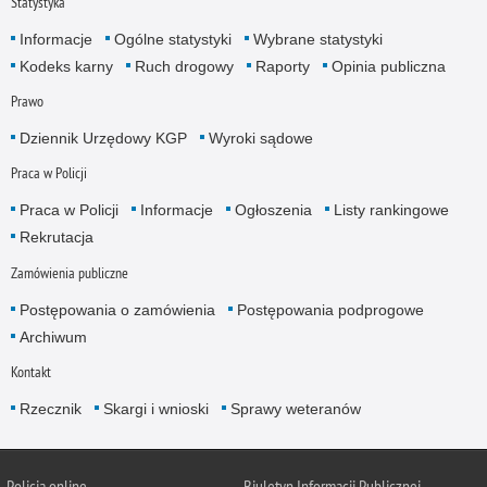
Statystyka
Informacje
Ogólne statystyki
Wybrane statystyki
Kodeks karny
Ruch drogowy
Raporty
Opinia publiczna
Prawo
Dziennik Urzędowy KGP
Wyroki sądowe
Praca w Policji
Praca w Policji
Informacje
Ogłoszenia
Listy rankingowe
Rekrutacja
Zamówienia publiczne
Postępowania o zamówienia
Postępowania podprogowe
Archiwum
Kontakt
Rzecznik
Skargi i wnioski
Sprawy weteranów
Policja
online
Biuletyn Informacji Publicznej