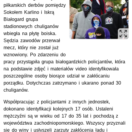
piłkarskich derbów pomiędzy
Sokołem Karlino i Iskrą
Białogard grupa
stadionowych chuliganów
wbiegła na płytę boiska.
Sędzia zawodów przerwał
mecz, który nie został już
wznowiony. Po zdarzeniu do
pracy przystąpiła grupa białogardzkich policjantów, która
na podstawie zdjęć i materiałów video identyfikowała
poszczególne osoby biorące udział w zakłócaniu
porządku. Dotychczas zatrzymano i ukarano ponad 30
chuliganów.
Współpracując z policjantami z innych jednostek,
dokonano identyfikacji kolejnych 17 osób. Ustaleni
mężczyźni są w wieku od 17 do 35 lat i pochodzą z
województwa zachodniopomorskiego. Wszyscy przyznali
się do winy i usłyszeli zarzuty zakłócenia ładu i