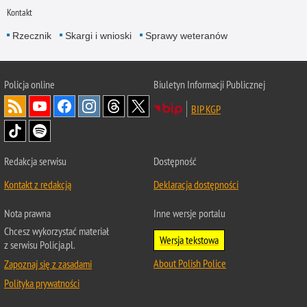
Kontakt
Rzecznik
Skargi i wnioski
Sprawy weteranów
Policja
online
Biuletyn Informacji Publicznej
BIP KGP
Redakcja serwisu
Dostępność
Kontakt z redakcją
Deklaracja dostępności
Nota prawna
Inne wersje portalu
Chcesz wykorzystać materiał
Wersja tekstowa
z serwisu Policja.pl.
About Polish Police
Zapoznaj się z zasadami
Polityka prywatności