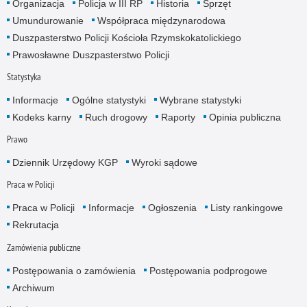
Organizacja
Policja w III RP
Historia
Sprzęt
Umundurowanie
Współpraca międzynarodowa
Duszpasterstwo Policji Kościoła Rzymskokatolickiego
Prawosławne Duszpasterstwo Policji
Statystyka
Informacje
Ogólne statystyki
Wybrane statystyki
Kodeks karny
Ruch drogowy
Raporty
Opinia publiczna
Prawo
Dziennik Urzędowy KGP
Wyroki sądowe
Praca w Policji
Praca w Policji
Informacje
Ogłoszenia
Listy rankingowe
Rekrutacja
Zamówienia publiczne
Postępowania o zamówienia
Postępowania podprogowe
Archiwum