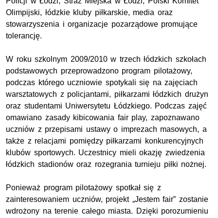
Policji w Łodzi, Straż Miejska w Łodzi, Polski Komitet
Olimpijski, łódzkie kluby piłkarskie, media oraz
stowarzyszenia i organizacje pozarządowe promujące
tolerancję.
W roku szkolnym 2009/2010 w trzech łódzkich szkołach
podstawowych przeprowadzono program pilotażowy,
podczas którego uczniowie spotykali się na zajęciach
warsztatowych z policjantami, piłkarzami łódzkich drużyn
oraz studentami Uniwersytetu Łódzkiego. Podczas zajęć
omawiano zasady kibicowania fair play, zapoznawano
uczniów z przepisami ustawy o imprezach masowych, a
także z relacjami pomiędzy piłkarzami konkurencyjnych
klubów sportowych. Uczestnicy mieli okazję zwiedzenia
łódzkich stadionów oraz rozegrania turnieju piłki nożnej.
Ponieważ program pilotażowy spotkał się z
zainteresowaniem uczniów, projekt „Jestem fair” zostanie
wdrożony na terenie całego miasta. Dzięki porozumieniu