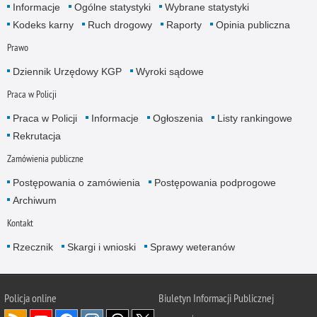
Informacje
Ogólne statystyki
Wybrane statystyki
Kodeks karny
Ruch drogowy
Raporty
Opinia publiczna
Prawo
Dziennik Urzędowy KGP
Wyroki sądowe
Praca w Policji
Praca w Policji
Informacje
Ogłoszenia
Listy rankingowe
Rekrutacja
Zamówienia publiczne
Postępowania o zamówienia
Postępowania podprogowe
Archiwum
Kontakt
Rzecznik
Skargi i wnioski
Sprawy weteranów
Policja
online
Biuletyn Informacji Publicznej