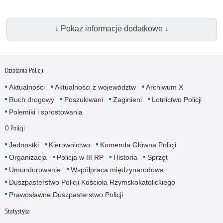
↓ Pokaż informacje dodatkowe ↓
Działania Policji
Aktualności
Aktualności z województw
Archiwum X
Ruch drogowy
Poszukiwani
Zaginieni
Lotnictwo Policji
Polemiki i sprostowania
O Policji
Jednostki
Kierownictwo
Komenda Główna Policji
Organizacja
Policja w III RP
Historia
Sprzęt
Umundurowanie
Współpraca międzynarodowa
Duszpasterstwo Policji Kościoła Rzymskokatolickiego
Prawosławne Duszpasterstwo Policji
Statystyka