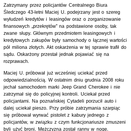
Zatrzymany przez policjantów Centralnego Biura
Śledczego 43-letni Maciej U. podejrzany jest o szereg
wyłudzeń kredytów i leasingów oraz o zorganizowanie
finansowych „przekrętów” na podstawione osoby, tak
zwane słupy. Głównym przedmiotem leasingowych i
kredytowych zakupów były samochody o łącznej wartości
pół miliona złotych. Akt oskarżenia w tej sprawie trafił do
sądu. Oskarżony przestał jednak pojawiać się na
rozprawach.
Maciej U. próbował już wcześniej uciekać przed
odpowiedzialnością. W ostatnim dniu grudnia 2008 roku
jechał samochodem marki Jeep Grand Cherokee i nie
zatrzymał się do policyjnej kontroli. Uciekał przed
policjantami. Na poznańskiej Cytadeli porzucił auto i
dalej uciekał pieszo. Przy próbie zatrzymania szarpiąc
się próbował wyrwać pistolet z kabury jednego z
policjantów, w związku z czym funkcjonariusze zmuszeni
byli użyć broni. Mężczyzna został ranny w nogę.