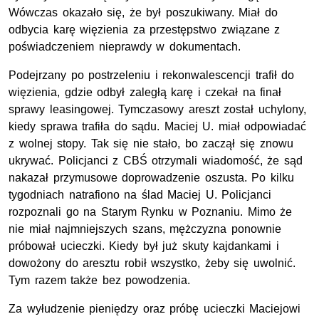
Wówczas okazało się, że był poszukiwany. Miał do
odbycia karę więzienia za przestępstwo związane z
poświadczeniem nieprawdy w dokumentach.
Podejrzany po postrzeleniu i rekonwalescencji trafił do
więzienia, gdzie odbył zaległą karę i czekał na finał
sprawy leasingowej. Tymczasowy areszt został uchylony,
kiedy sprawa trafiła do sądu. Maciej U. miał odpowiadać
z wolnej stopy. Tak się nie stało, bo zaczął się znowu
ukrywać. Policjanci z CBŚ otrzymali wiadomość, że sąd
nakazał przymusowe doprowadzenie oszusta. Po kilku
tygodniach natrafiono na ślad Maciej U. Policjanci
rozpoznali go na Starym Rynku w Poznaniu. Mimo że
nie miał najmniejszych szans, mężczyzna ponownie
próbował ucieczki. Kiedy był już skuty kajdankami i
dowożony do aresztu robił wszystko, żeby się uwolnić.
Tym razem także bez powodzenia.
Za wyłudzenie pieniędzy oraz próbę ucieczki Maciejowi