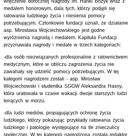
wręczenie dorocznej Nagrody im. Hanki Bożyk wraz z
medalem honorowym, dala tych, którzy podjęli się
ratowania ludzkiego życia i niesienia pomocy
potrzebującym. Członkowie fundacji uznali, że działanie
asp. Mirosława Wojciechowskiego jest godne
wyróżnienia nagrodą i medalem. Kapituła Fundacji
przyznawała nagrody i medale w trzech kategoriach:
-dla osób niezwiązanych profesjonalnie z ratownictwem
medycznym, które w obliczu zagrożenia życia nie
zawahały się udzielić pomocy potrzebującym. W tej
kategorii nagrodzeni zostali - asp. Mirosław
Wojciechowski i studentka SGGW Aleksandra Hasny,
która uratowała w czasie wakacji dwoje starszych ludzi
tonących w morzu.
-dla ludzi mediów, propagujących ochronę życia
ludzkiego, którzy pokazując przykłady ratowania życia
ludzkiego i patologie występujące na tle znieczulicy
społecznej. W tej kategorii nagrodzona została redaktor