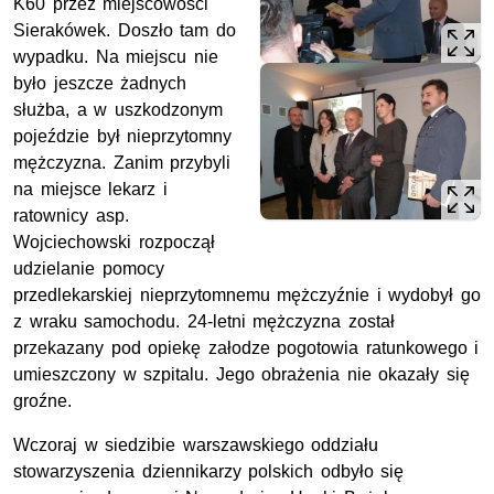
K60 przez miejscowości
Sierakówek. Doszło tam do
wypadku. Na miejscu nie
było jeszcze żadnych
służba, a w uszkodzonym
pojeździe był nieprzytomny
mężczyzna. Zanim przybyli
na miejsce lekarz i
ratownicy asp.
Wojciechowski rozpoczął
udzielanie pomocy
przedlekarskiej nieprzytomnemu mężczyźnie i wydobył go
z wraku samochodu. 24-letni mężczyzna został
przekazany pod opiekę załodze pogotowia ratunkowego i
umieszczony w szpitalu. Jego obrażenia nie okazały się
groźne.
Wczoraj w siedzibie warszawskiego oddziału
stowarzyszenia dziennikarzy polskich odbyło się