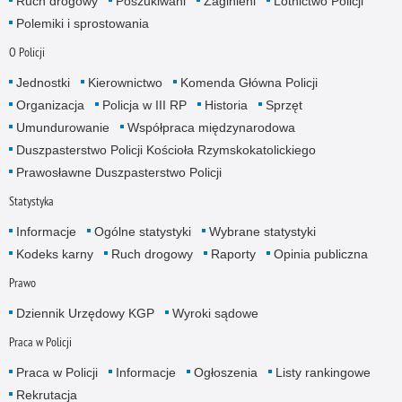
Ruch drogowy
Poszukiwani
Zaginieni
Lotnictwo Policji
Polemiki i sprostowania
O Policji
Jednostki
Kierownictwo
Komenda Główna Policji
Organizacja
Policja w III RP
Historia
Sprzęt
Umundurowanie
Współpraca międzynarodowa
Duszpasterstwo Policji Kościoła Rzymskokatolickiego
Prawosławne Duszpasterstwo Policji
Statystyka
Informacje
Ogólne statystyki
Wybrane statystyki
Kodeks karny
Ruch drogowy
Raporty
Opinia publiczna
Prawo
Dziennik Urzędowy KGP
Wyroki sądowe
Praca w Policji
Praca w Policji
Informacje
Ogłoszenia
Listy rankingowe
Rekrutacja