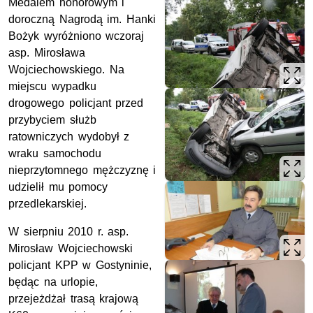
Medalem honorowym i
doroczną Nagrodą im. Hanki
Bożyk wyróżniono wczoraj
asp. Mirosława
Wojciechowskiego. Na
miejscu wypadku
drogowego policjant przed
przybyciem służb
ratowniczych wydobył z
wraku samochodu
nieprzytomnego mężczyznę i
udzielił mu pomocy
przedlekarskiej.
W sierpniu 2010 r. asp.
Mirosław Wojciechowski
policjant KPP w Gostyninie,
będąc na urlopie,
przejeżdżał trasą krajową