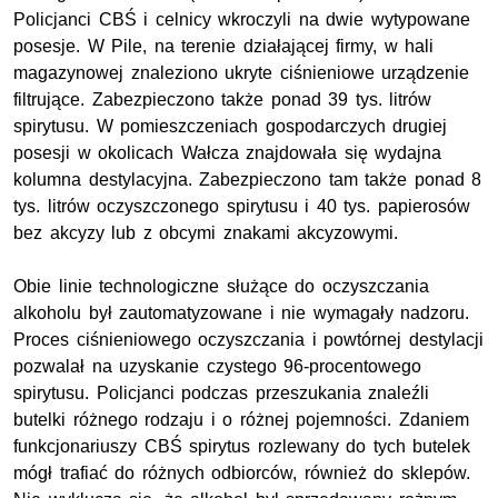
Policjanci CBŚ i celnicy wkroczyli na dwie wytypowane
posesje. W Pile, na terenie działającej firmy, w hali
magazynowej znaleziono ukryte ciśnieniowe urządzenie
filtrujące. Zabezpieczono także ponad 39 tys. litrów
spirytusu. W pomieszczeniach gospodarczych drugiej
posesji w okolicach Wałcza znajdowała się wydajna
kolumna destylacyjna. Zabezpieczono tam także ponad 8
tys. litrów oczyszczonego spirytusu i 40 tys. papierosów
bez akcyzy lub z obcymi znakami akcyzowymi.
Obie linie technologiczne służące do oczyszczania
alkoholu był zautomatyzowane i nie wymagały nadzoru.
Proces ciśnieniowego oczyszczania i powtórnej destylacji
pozwalał na uzyskanie czystego 96-procentowego
spirytusu. Policjanci podczas przeszukania znaleźli
butelki różnego rodzaju i o różnej pojemności. Zdaniem
funkcjonariuszy CBŚ spirytus rozlewany do tych butelek
mógł trafiać do różnych odbiorców, również do sklepów.