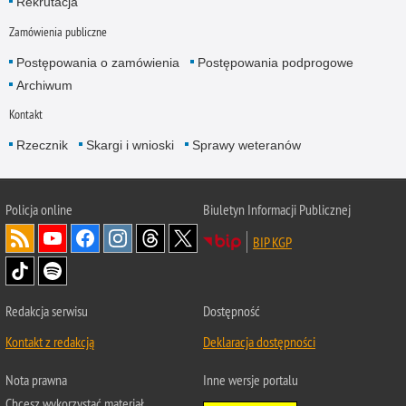
Rekrutacja
Zamówienia publiczne
Postępowania o zamówienia
Postępowania podprogowe
Archiwum
Kontakt
Rzecznik
Skargi i wnioski
Sprawy weteranów
Policja
online
Biuletyn Informacji Publicznej
BIP KGP
Redakcja serwisu
Dostępność
Kontakt z redakcją
Deklaracja dostępności
Nota prawna
Inne wersje portalu
Chcesz wykorzystać materiał