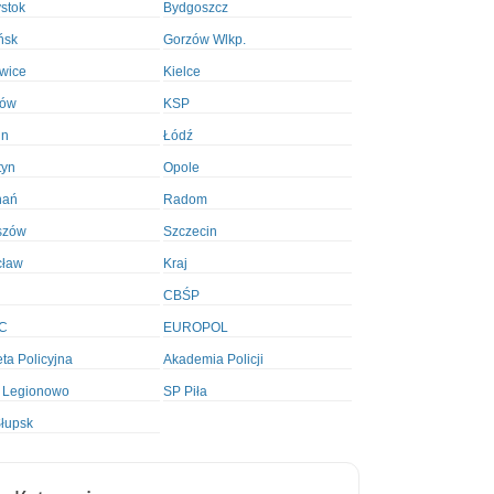
ystok
Bydgoszcz
ńsk
Gorzów Wlkp.
wice
Kielce
ków
KSP
in
Łódź
tyn
Opole
nań
Radom
szów
Szczecin
cław
Kraj
CBŚP
C
EUROPOL
ta Policyjna
Akademia Policji
 Legionowo
SP Piła
łupsk