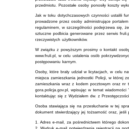
przedmiotu. Pozostałe osoby ponosiły koszty wyko
Jak w toku dotychczasowych czynności ustalili fun
prowadzone przez osoby administrujące portalem 
regulaminem, w szczególności podejrzewa się, że 
sztuczne podbicia generowane przez serwis fruli.p
rzeczywistych użytkowników.
W związku z powyższym prosimy o kontakt osoby, 
www.fruli.pl, w celu ustalenia osób pokrzywdzony
postępowaniu karnym.
Osoby, które brały udział w licytacjach, w celu n
miejsca zamieszkania jednostki Policji, w które
zamieszkania wraz z kodem pocztowym oraz nr tel
gora.policja.gov.pl, wpisując w temat wiadomości "
kontaktując się z Wydziałem dw. z Przestępczośc
Osoba stawiająca się na przesłuchanie w tej sp
dokument stwierdzający jej tożsamość oraz, jeśli 
1. Adres e-mail, za pośrednictwem którego dokony
2. Wydruk e-mail potwierdzenia rejestracji na porta