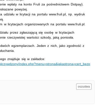
dzenie wpłaty na konto Fruli za pośrednictwem Dotpay).
 wskazane powyżej.
 udziału w licytacji na portalu www.fruli.pl, np. wydruk
wą.
 w licytacjach organizowanych na portalu www.fruli.pl.
ziału przez zgłaszającą się osobę w licytacjach
enie rzeczywistej wartości szkody, jaką poniosła.
dwóch egzemplarzach. Jeden z nich, jako zgodność z
słuchania.
go znajduje się w zakładce:
#pokrzywdzony/index.php?menu=strona&jakastrona=cert_bezp
oszustwa