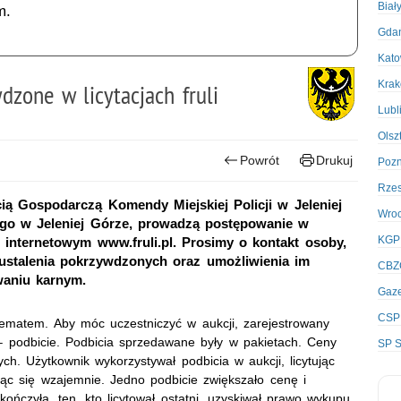
Biał
m.
Gda
Kato
Kra
zone w licytacjach fruli
Lubl
Olsz
Powrót
Drukuj
Poz
Rze
cią Gospodarczą Komendy Miejskiej Policji w Jeleniej
Wro
go w Jeleniej Górze, prowadzą postępowanie w
KGP
u internetowym www.fruli.pl. Prosimy o kontakt osoby,
u ustalenia pokrzywdzonych oraz umożliwienia im
CBZ
waniu karnym.
Gaze
CSP
chematem. Aby móc uczestniczyć w aukcji, zarejestrowany
– podbicie. Podbicia sprzedawane były w pakietach. Ceny
SP S
ych. Użytkownik wykorzystywał podbicia w aukcji, licytując
jając się wzajemnie. Jedno podbicie zwiększało cenę i
 kończyła, ten, kto licytował ostatni, uzyskiwał prawo wykupu