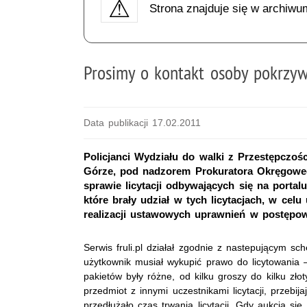
Strona znajduje się w archiwu
Prosimy o kontakt osoby pokrzywd
Data publikacji 17.02.2011
Policjanci Wydziału do walki z Przestępczoś
Górze, pod nadzorem Prokuratora Okręgowe
sprawie licytacji odbywających się na portal
które brały udział w tych licytacjach, w cel
realizacji ustawowych uprawnień w postępo
Serwis fruli.pl działał zgodnie z nastepującym s
użytkownik musiał wykupić prawo do licytowania 
pakietów były różne, od kilku groszy do kilku złot
przedmiot z innymi uczestnikami licytacji, przebi
przedłużało czas trwania licytacji. Gdy aukcja się