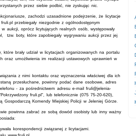
rzystanych przez siebie podbić, nie zyskując nic.
kcjonariusze, zachodzi uzasadnione podejrzenie, że licytacje
fruli.pl przebiegały niezgodnie z ogólnodostępnym
w aukcji, oprócz licytujących realnych osób, występowały
l, tzw. boty, które zapobiegały wygrywaniu aukcji przez jej
które brały udział w licytacjach organizowanych na portalu
ch oraz umożliwienia im realizacji ustawowych uprawnień w
awiązania z nimi kontaktu oraz wyznaczenia właściwej dla ich
j zostaną przesłuchane, powinny podać dane osobowe, adres
efonu - za pośrednictwem adresu e-mail fruli@jelenia-
Pokrzywdzony fruli.pl", lub telefonicznie (075 75-20-620),
ią Gospodarczą Komendy Miejskiej Policji w Jeleniej Górze.
rawie powinna zabrać ze sobą dowód osobisty lub inny ważny
posiada:
wała korespondencji związanej z licytacjami.
lu www.fruli.pl.