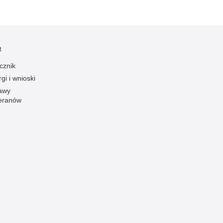
Ofiarni i odważni
Opinia publiczna
Oszustwa
t
Pedofilia, pornografia dziecięca
cznik
Piractwo przemysłowe
gi i wnioski
awy
Podrabianie znaków towarowych
eranów
Pogryzienia przez psy
Polemiki i sprostowania
Policja inaczej
Policjant z pasją
Porwania
Pożary i podpalenia
Pranie brudnych pieniędzy
Prawa człowieka