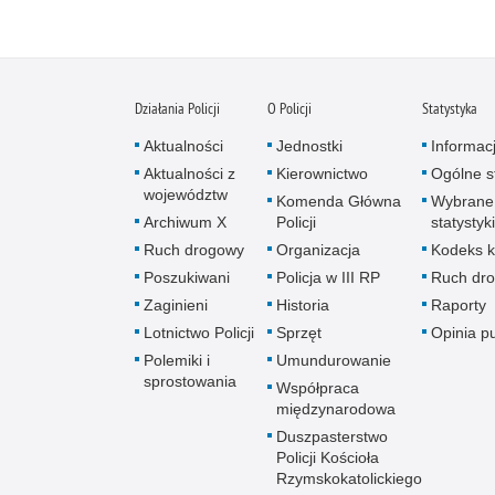
Działania Policji
O Policji
Statystyka
Aktualności
Jednostki
Informac
Aktualności z
Kierownictwo
Ogólne st
województw
Komenda Główna
Wybrane
Archiwum X
Policji
statystyki
Ruch drogowy
Organizacja
Kodeks k
Poszukiwani
Policja w III RP
Ruch dr
Zaginieni
Historia
Raporty
Lotnictwo Policji
Sprzęt
Opinia p
Polemiki i
Umundurowanie
sprostowania
Współpraca
międzynarodowa
Duszpasterstwo
Policji Kościoła
Rzymskokatolickiego