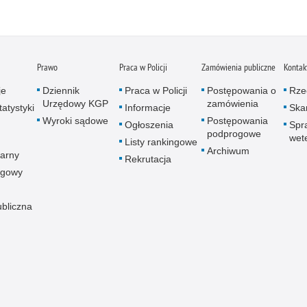
Prawo
Praca w Policji
Zamówienia publiczne
Kontak
je
Dziennik
Praca w Policji
Postępowania o
Rze
Urzędowy KGP
zamówienia
atystyki
Informacje
Skar
Wyroki sądowe
Postępowania
Ogłoszenia
Spr
podprogowe
wet
Listy rankingowe
Archiwum
arny
Rekrutacja
ogowy
ubliczna