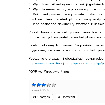
3. Wydruk e-mail autoryzacji transakcji (potwier
4. Wydruki e-mail autoryzacji transakcji inne niż
5. Dokument poświadczający wpłatę z tytułu brania
przelewu z konta, wydruk płatności kartą kredyto
6. Inne posiadane dokumenty związane z udziałem
Przesłuchanie ma na celu potwierdzenie brania ud
organizowanych na portalu www.fruli.pl oraz ustal
Każdy z okazanych dokumentów powinien być w 
oryginałem, zostanie załączony do protokołu prze
Pouczenie o prawach i obowiązkach pokrzywdzone
http://www.prokuratura.jgora.pl/prawa_stron.php
(KWP we Wrocławiu / mg)
Ocena: 2.6/5 (5)
Udostępnij
Udostępnij