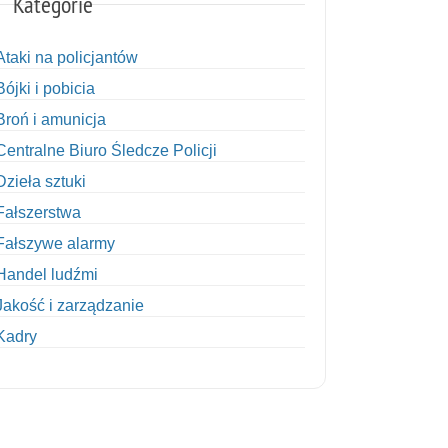
Kategorie
Ataki na policjantów
Bójki i pobicia
Broń i amunicja
Centralne Biuro Śledcze Policji
Dzieła sztuki
Fałszerstwa
Fałszywe alarmy
Handel ludźmi
Jakość i zarządzanie
Kadry
Kobiety w Policji
Korupcja
Kradzież