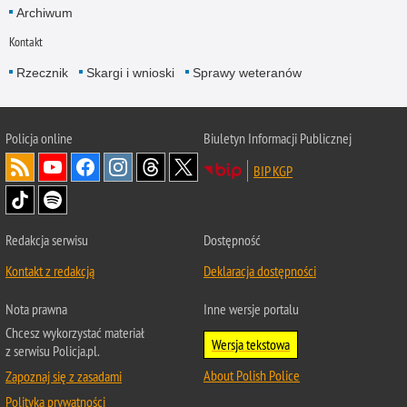
Archiwum
Kontakt
Rzecznik
Skargi i wnioski
Sprawy weteranów
Policja
online
Biuletyn Informacji Publicznej
BIP KGP
Redakcja serwisu
Dostępność
Kontakt z redakcją
Deklaracja dostępności
Nota prawna
Inne wersje portalu
Chcesz wykorzystać materiał
Wersja tekstowa
z serwisu Policja.pl.
About Polish Police
Zapoznaj się z zasadami
Polityka prywatności