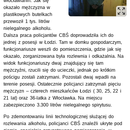
włocławianin. Jak się
okazało mężczyzna w
plastikowych butelkach
przewoził 1 tys. litrów
nielegalnego alkoholu.
Dalsza praca policjantów CBŚ doprowadziła ich do
jednej z posesji w Łodzi. Tam w domku gospodarczym,
funkcjonariusze weszli do pomieszczenia, gdzie jak się
okazało, zorganizowana była rozlewnia i odkażalnia. Na
widok funkcjonariuszy dwaj znajdujący się tam
mężczyźni, rzucili się do ucieczki, jednak po krótkim
pościgu zostali zatrzymani. Pozostali dwaj wpadli na
terenie posesji. Ostatecznie policjanci zatrzymali pięciu
mężczyzn – czterech mieszkańców Łodzi ( 30, 25, 22 i
21 lat) oraz 36-latka z Włocławka. Na miejscu
zabezpieczono 3.300 litrów nielegalnego spirytusu.
Po zdemontowaniu linii technologicznej służącej do
rozlewania alkoholu, policjanci CBŚ znaleźli ukryte pod