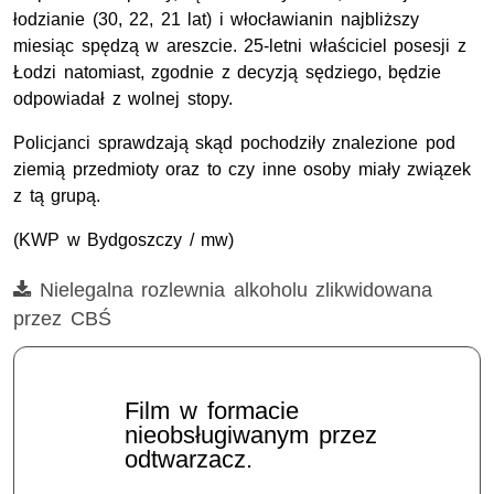
łodzianie (30, 22, 21 lat) i włocławianin najbliższy
miesiąc spędzą w areszcie. 25-letni właściciel posesji z
Łodzi natomiast, zgodnie z decyzją sędziego, będzie
odpowiadał z wolnej stopy.
Policjanci sprawdzają skąd pochodziły znalezione pod
ziemią przedmioty oraz to czy inne osoby miały związek
z tą grupą.
(KWP w Bydgoszczy / mw)
Film
Nielegalna rozlewnia alkoholu zlikwidowana
przez CBŚ
Film w formacie
nieobsługiwanym przez
odtwarzacz.