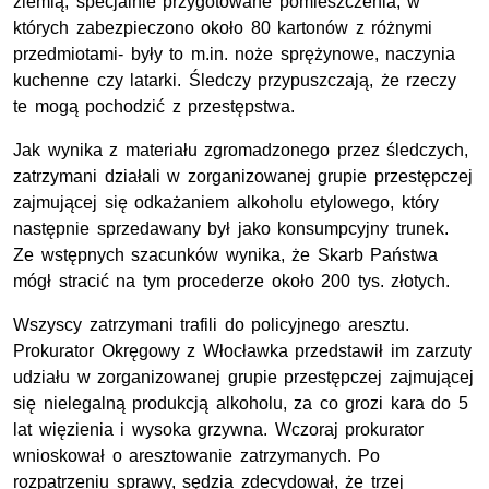
ziemią, specjalnie przygotowane pomieszczenia, w
których zabezpieczono około 80 kartonów z różnymi
przedmiotami- były to m.in. noże sprężynowe, naczynia
kuchenne czy latarki. Śledczy przypuszczają, że rzeczy
te mogą pochodzić z przestępstwa.
Jak wynika z materiału zgromadzonego przez śledczych,
zatrzymani działali w zorganizowanej grupie przestępczej
zajmującej się odkażaniem alkoholu etylowego, który
następnie sprzedawany był jako konsumpcyjny trunek.
Ze wstępnych szacunków wynika, że Skarb Państwa
mógł stracić na tym procederze około 200 tys. złotych.
Wszyscy zatrzymani trafili do policyjnego aresztu.
Prokurator Okręgowy z Włocławka przedstawił im zarzuty
udziału w zorganizowanej grupie przestępczej zajmującej
się nielegalną produkcją alkoholu, za co grozi kara do 5
lat więzienia i wysoka grzywna. Wczoraj prokurator
wnioskował o aresztowanie zatrzymanych. Po
rozpatrzeniu sprawy, sędzia zdecydował, że trzej