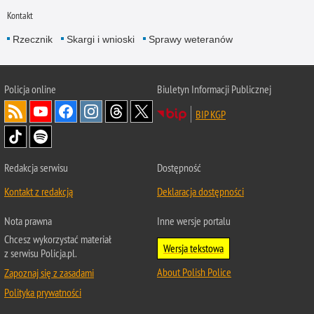
Kontakt
Rzecznik
Skargi i wnioski
Sprawy weteranów
Policja
online
Biuletyn Informacji Publicznej
BIP KGP
Redakcja serwisu
Dostępność
Kontakt z redakcją
Deklaracja dostępności
Nota prawna
Inne wersje portalu
Chcesz wykorzystać materiał
Wersja tekstowa
z serwisu Policja.pl.
About Polish Police
Zapoznaj się z zasadami
Polityka prywatności