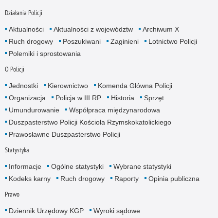
Działania Policji
Aktualności
Aktualności z województw
Archiwum X
Ruch drogowy
Poszukiwani
Zaginieni
Lotnictwo Policji
Polemiki i sprostowania
O Policji
Jednostki
Kierownictwo
Komenda Główna Policji
Organizacja
Policja w III RP
Historia
Sprzęt
Umundurowanie
Współpraca międzynarodowa
Duszpasterstwo Policji Kościoła Rzymskokatolickiego
Prawosławne Duszpasterstwo Policji
Statystyka
Informacje
Ogólne statystyki
Wybrane statystyki
Kodeks karny
Ruch drogowy
Raporty
Opinia publiczna
Prawo
Dziennik Urzędowy KGP
Wyroki sądowe