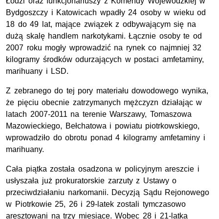
Łodzi oraz funkcjonariuszy z Komendy Wojewódzkiej w
Bydgoszczy i Katowicach wpadły 24 osoby w wieku od
18 do 49 lat, mające związek z odbywającym się na
dużą skalę handlem narkotykami. Łącznie osoby te od
2007 roku mogły wprowadzić na rynek co najmniej 32
kilogramy środków odurzających w postaci amfetaminy,
marihuany i LSD.
Z zebranego do tej pory materiału dowodowego wynika,
że pięciu obecnie zatrzymanych mężczyzn działając w
latach 2007-2011 na terenie Warszawy, Tomaszowa
Mazowieckiego, Bełchatowa i powiatu piotrkowskiego,
wprowadziło do obrotu ponad 4 kilogramy amfetaminy i
marihuany.
Cała piątka została osadzona w policyjnym areszcie i
usłyszała już prokuratorskie zarzuty z Ustawy o
przeciwdziałaniu narkomanii. Decyzją Sądu Rejonowego
w Piotrkowie 25, 26 i 29-latek zostali tymczasowo
aresztowani na trzy miesiące. Wobec 28 i 21-latka