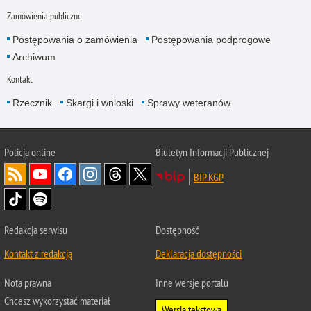
Zamówienia publiczne
Postępowania o zamówienia
Postępowania podprogowe
Archiwum
Kontakt
Rzecznik
Skargi i wnioski
Sprawy weteranów
Policja
online
Biuletyn Informacji Publicznej
BIP KGP
Redakcja serwisu
Dostępność
Kontakt z redakcją
Deklaracja dostępności
Nota prawna
Inne wersje portalu
Chcesz wykorzystać materiał
Wersja tekstowa