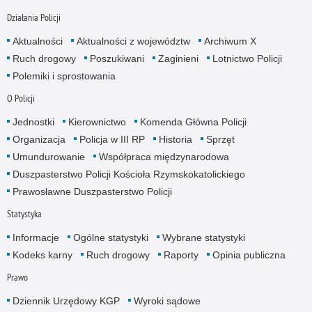
Działania Policji
Aktualności
Aktualności z województw
Archiwum X
Ruch drogowy
Poszukiwani
Zaginieni
Lotnictwo Policji
Polemiki i sprostowania
O Policji
Jednostki
Kierownictwo
Komenda Główna Policji
Organizacja
Policja w III RP
Historia
Sprzęt
Umundurowanie
Współpraca międzynarodowa
Duszpasterstwo Policji Kościoła Rzymskokatolickiego
Prawosławne Duszpasterstwo Policji
Statystyka
Informacje
Ogólne statystyki
Wybrane statystyki
Kodeks karny
Ruch drogowy
Raporty
Opinia publiczna
Prawo
Dziennik Urzędowy KGP
Wyroki sądowe