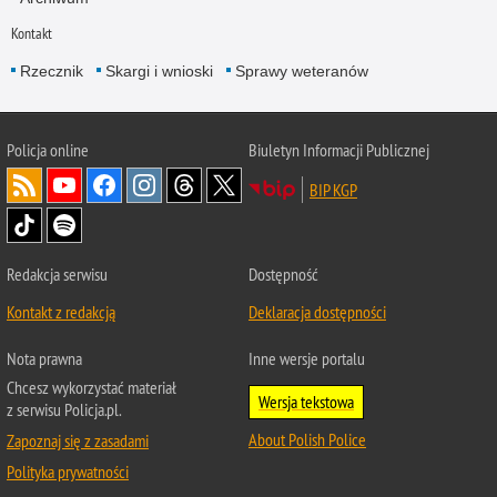
Kontakt
Rzecznik
Skargi i wnioski
Sprawy weteranów
Policja
online
Biuletyn Informacji Publicznej
BIP KGP
Redakcja serwisu
Dostępność
Kontakt z redakcją
Deklaracja dostępności
Nota prawna
Inne wersje portalu
Chcesz wykorzystać materiał
Wersja tekstowa
z serwisu Policja.pl.
About Polish Police
Zapoznaj się z zasadami
Polityka prywatności