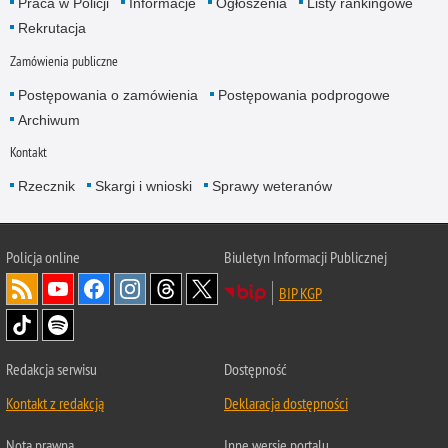
Praca w Policji
Informacje
Ogłoszenia
Listy rankingowe
Rekrutacja
Zamówienia publiczne
Postępowania o zamówienia
Postępowania podprogowe
Archiwum
Kontakt
Rzecznik
Skargi i wnioski
Sprawy weteranów
Policja
online
Biuletyn Informacji Publicznej
BIP KGP
Redakcja serwisu
Dostępność
Kontakt z redakcją
Deklaracja dostępności
Nota prawna
Inne wersje portalu