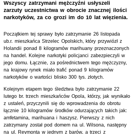
Wszyscy zatrzymani mężczyźni usłyszeli
zarzuty uczestnictwa w obrocie znacznej ilości
narkotyków, za co grozi im do 10 lat więzienia.
Początkiem tej sprawy było zatrzymanie 26 listopada
ub.r. mieszkańca Strzelec Opolskich, który przywiózł z
Holandii ponad 8 kilogramów marihuany przeznaczonych
na handel. Kolejne narkotyki policjanci zabezpieczyli w
jego domu. Łącznie, za pośrednictwem tego mężczyzny,
na krajowy rynek miało trafić ponad 9 kilogramów
narkotyków o wartości blisko 300 tys. złotych.
Kolejnym etapem tego śledztwa było zatrzymanie 22
lutego br. trzech mieszkańców Opola, którzy, jak wynikało
z ustaleń, przyczynili się do wprowadzenia do obrotu
łącznie 10 kilogramów środków odurzających takich jak:
amfetamina, marihuana i haszysz. Pierwszy z nich
zatrzymany został pod domem na ul. Wilsona, następny
na ul. Reymonta w jednym z barów, a trzeci z