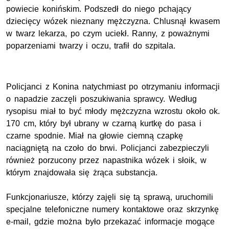
powiecie konińskim. Podszedł do niego pchający
dziecięcy wózek nieznany mężczyzna. Chlusnął kwasem
w twarz lekarza, po czym uciekł. Ranny, z poważnymi
poparzeniami twarzy i oczu, trafił do szpitala.
Policjanci z Konina natychmiast po otrzymaniu informacji
o napadzie zaczęli poszukiwania sprawcy. Według
rysopisu miał to być młody mężczyzna wzrostu około ok.
170 cm, który był ubrany w czarną kurtkę do pasa i
czarne spodnie. Miał na głowie ciemną czapkę
naciągniętą na czoło do brwi. Policjanci zabezpieczyli
również porzucony przez napastnika wózek i słoik, w
którym znajdowała się żrąca substancja.
Funkcjonariusze, którzy zajęli się tą sprawą, uruchomili
specjalne telefoniczne numery kontaktowe oraz skrzynkę
e-mail, gdzie można było przekazać informacje mogące