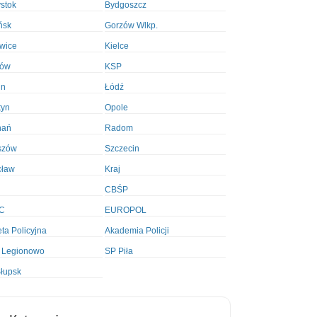
ystok
Bydgoszcz
ńsk
Gorzów Wlkp.
wice
Kielce
ków
KSP
in
Łódź
tyn
Opole
nań
Radom
szów
Szczecin
cław
Kraj
CBŚP
C
EUROPOL
ta Policyjna
Akademia Policji
 Legionowo
SP Piła
łupsk