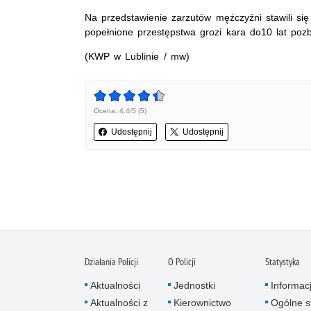
Na przedstawienie zarzutów mężczyźni stawili s
popełnione przestępstwa grozi kara do10 lat pozb
(KWP w Lublinie / mw)
Ocena: 4.4/5 (5)
Udostępnij
Udostępnij
Działania Policji
O Policji
Statystyka
Aktualności
Jednostki
Informac
Aktualności z
Kierownictwo
Ogólne st