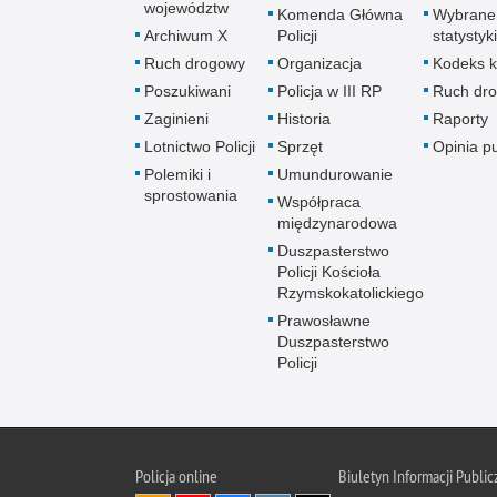
województw
Komenda Główna
Wybrane
Archiwum X
Policji
statystyki
Ruch drogowy
Organizacja
Kodeks k
Poszukiwani
Policja w III RP
Ruch dr
Zaginieni
Historia
Raporty
Lotnictwo Policji
Sprzęt
Opinia p
Polemiki i
Umundurowanie
sprostowania
Współpraca
międzynarodowa
Duszpasterstwo
Policji Kościoła
Rzymskokatolickiego
Prawosławne
Duszpasterstwo
Policji
Policja
online
Biuletyn Informacji Public