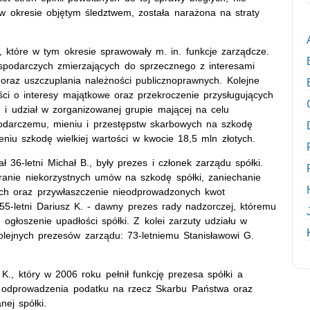
 w okresie objętym śledztwem, została narażona na straty
b, które w tym okresie sprawowały m. in. funkcje zarządcze.
podarczych zmierzających do sprzecznego z interesami
 oraz uszczuplania należności publicznoprawnych. Kolejne
ści o interesy majątkowe oraz przekroczenie przysługujących
e i udział w zorganizowanej grupie mającej na celu
podarczemu, mieniu i przestępstw skarbowych na szkodę
niu szkodę wielkiej wartości w kwocie 18,5 mln złotych.
ł 36-letni Michał B., były prezes i członek zarządu spółki.
ranie niekorzystnych umów na szkodę spółki, zaniechanie
ch oraz przywłaszczenie nieodprowadzonych kwot
55-letni Dariusz K. - dawny prezes rady nadzorczej, któremu
ogłoszenie upadłości spółki. Z kolei zarzuty udziału w
kolejnych prezesów zarządu: 73-letniemu Stanisławowi G.
K., który w 2006 roku pełnił funkcję prezesa spółki a
nie odprowadzenia podatku na rzecz Skarbu Państwa oraz
nej spółki.