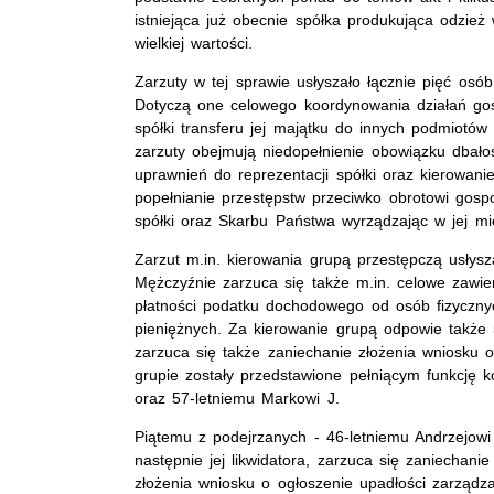
istniejąca już obecnie spółka produkująca odzież
wielkiej wartości.
Zarzuty w tej sprawie usłyszało łącznie pięć osó
Dotyczą one celowego koordynowania działań gos
spółki transferu jej majątku do innych podmiotów
zarzuty obejmują niedopełnienie obowiązku dbało
uprawnień do reprezentacji spółki oraz kierowani
popełnianie przestępstw przeciwko obrotowi gos
spółki oraz Skarbu Państwa wyrządzając w jej mie
Zarzut m.in. kierowania grupą przestępczą usłysza
Mężczyźnie zarzuca się także m.in. celowe zawie
płatności podatku dochodowego od osób fizyczny
pieniężnych. Za kierowanie grupą odpowie także 
zarzuca się także zaniechanie złożenia wniosku o 
grupie zostały przedstawione pełniącym funkcję 
oraz 57-letniemu Markowi J.
Piątemu z podejrzanych - 46-letniemu Andrzejowi 
następnie jej likwidatora, zarzuca się zaniecha
złożenia wniosku o ogłoszenie upadłości zarządza