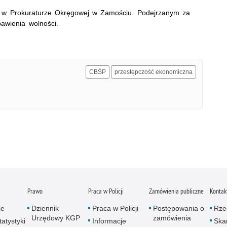
ię w Prokuraturze Okręgowej w Zamościu. Podejrzanym za
awienia wolności.
CBŚP
przestępczość ekonomiczna
Prawo
Praca w Policji
Zamówienia publiczne
Kontak
je
Dziennik
Praca w Policji
Postępowania o
Rze
Urzędowy KGP
zamówienia
atystyki
Informacje
Skar