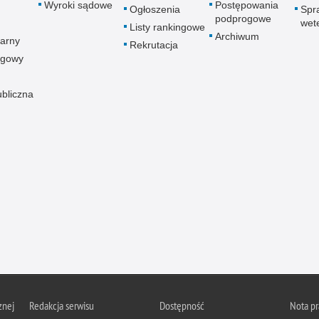
Wyroki sądowe
Postępowania
Ogłoszenia
Spr
podprogowe
wet
Listy rankingowe
Archiwum
arny
Rekrutacja
ogowy
ubliczna
znej
Redakcja serwisu
Dostępność
Nota p