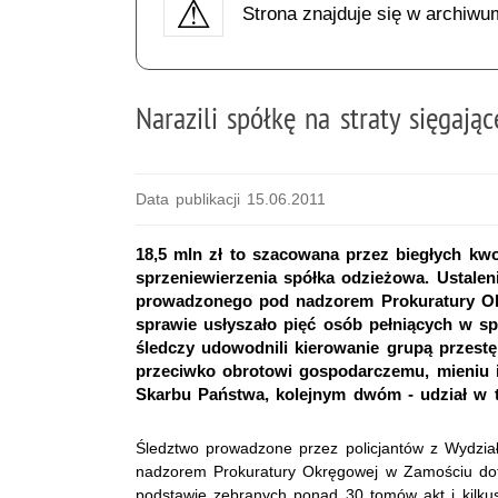
Strona znajduje się w archiwu
Narazili spółkę na straty sięgają
Data publikacji 15.06.2011
18,5 mln zł to szacowana przez biegłych kwo
sprzeniewierzenia spółka odzieżowa. Ustalen
prowadzonego pod nadzorem Prokuratury Ok
sprawie usłyszało pięć osób pełniących w s
śledczy udowodnili kierowanie grupą przestę
przeciwko obrotowi gospodarczemu, mieniu 
Skarbu Państwa, kolejnym dwóm - udział w t
Śledztwo prowadzone przez policjantów z Wydzi
nadzorem Prokuratury Okręgowej w Zamościu doty
podstawie zebranych ponad 30 tomów akt i kilkuse