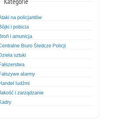
Kategorie
Ataki na policjantów
Bójki i pobicia
Broń i amunicja
Centralne Biuro Śledcze Policji
Dzieła sztuki
Fałszerstwa
Fałszywe alarmy
Handel ludźmi
Jakość i zarządzanie
Kadry
Kobiety w Policji
Korupcja
Kradzież