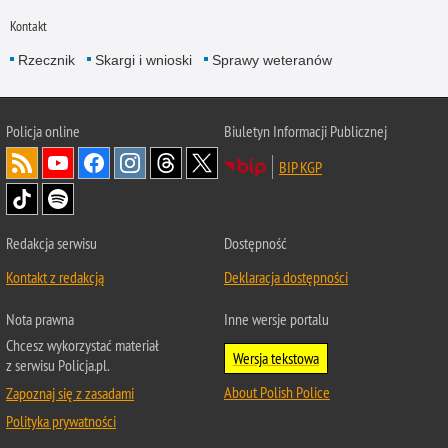
Kontakt
Rzecznik
Skargi i wnioski
Sprawy weteranów
Policja
online
Biuletyn Informacji Publicznej
BIP KGP
Redakcja serwisu
Dostępność
Kontakt z redakcją
Deklaracja dostępności
Nota prawna
Inne wersje portalu
Chcesz wykorzystać materiał
Wersja tekstowa
z serwisu Policja.pl.
About Polish Police
Zapoznaj się z zasadami
Polityka prywatności