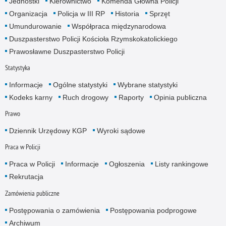
Jednostki
Kierownictwo
Komenda Główna Policji
Organizacja
Policja w III RP
Historia
Sprzęt
Umundurowanie
Współpraca międzynarodowa
Duszpasterstwo Policji Kościoła Rzymskokatolickiego
Prawosławne Duszpasterstwo Policji
Statystyka
Informacje
Ogólne statystyki
Wybrane statystyki
Kodeks karny
Ruch drogowy
Raporty
Opinia publiczna
Prawo
Dziennik Urzędowy KGP
Wyroki sądowe
Praca w Policji
Praca w Policji
Informacje
Ogłoszenia
Listy rankingowe
Rekrutacja
Zamówienia publiczne
Postępowania o zamówienia
Postępowania podprogowe
Archiwum