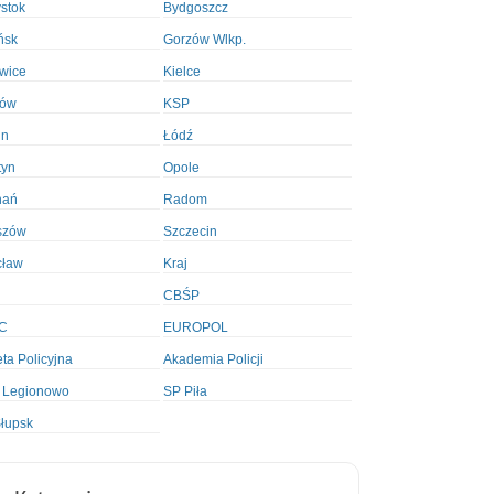
ystok
Bydgoszcz
ńsk
Gorzów Wlkp.
wice
Kielce
ków
KSP
in
Łódź
tyn
Opole
nań
Radom
szów
Szczecin
cław
Kraj
CBŚP
C
EUROPOL
ta Policyjna
Akademia Policji
 Legionowo
SP Piła
łupsk