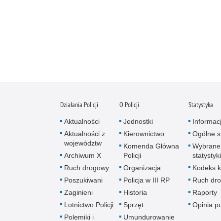
Działania Policji
O Policji
Statystyka
Aktualności
Jednostki
Informac
Aktualności z
Kierownictwo
Ogólne st
województw
Komenda Główna
Wybrane
Archiwum X
Policji
statystyki
Ruch drogowy
Organizacja
Kodeks k
Poszukiwani
Policja w III RP
Ruch dr
Zaginieni
Historia
Raporty
Lotnictwo Policji
Sprzęt
Opinia p
Polemiki i
Umundurowanie