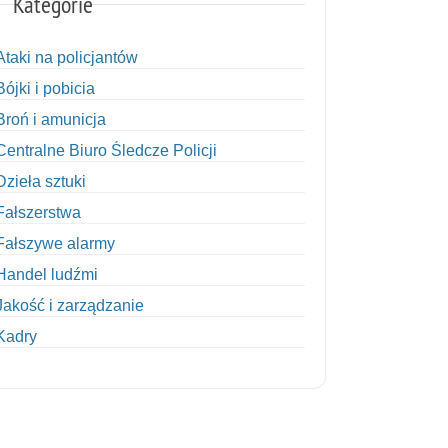
Kategorie
Ataki na policjantów
Bójki i pobicia
Broń i amunicja
Centralne Biuro Śledcze Policji
Dzieła sztuki
Fałszerstwa
Fałszywe alarmy
Handel ludźmi
Jakość i zarządzanie
Kadry
Kobiety w Policji
Korupcja
Kradzież