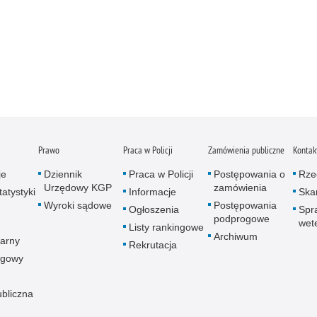
Prawo
Praca w Policji
Zamówienia publiczne
Kontak
je
Dziennik
Praca w Policji
Postępowania o
Rze
Urzędowy KGP
zamówienia
atystyki
Informacje
Skar
Wyroki sądowe
Postępowania
Ogłoszenia
Spr
podprogowe
wet
Listy rankingowe
Archiwum
arny
Rekrutacja
ogowy
ubliczna