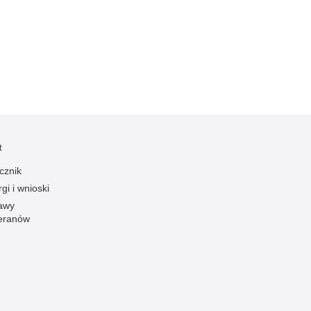
Kradzieże z włamaniem
Kultura
Logistyka, wyposażenie
Materiały wybuchowe
Nagrodzeni policjanci
Napady na banki
Napady na taksówkarzy
t
Napady na tiry
cznik
Nielegalny handel farmaceutykami
gi i wnioski
Nietrzeźwi kierujący
awy
eranów
Nietrzeźwi opiekunowie
Nietrzeźwi pracownicy
Niszczenie mienia
Nowoczesne technologie w pracy Policji
Odpowiedzialność majątkowa Policji