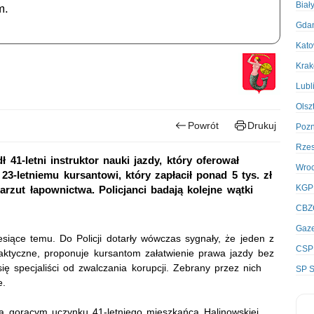
Biał
m.
Gda
Kato
Kra
Lubl
Olsz
Powrót
Drukuj
Poz
Rze
41-letni instruktor nauki jazdy, który oferował
Wro
3-letniemu kursantowi, który zapłacił ponad 5 tys. zł
KGP
arzut łapownictwa. Policjanci badają kolejne wątki
CBZ
Gaze
siące temu. Do Policji dotarły wówczas sygnały, że jeden z
CSP
raktyczne, proponuje kursantom załatwienie prawa jazdy bez
ię specjaliści od zwalczania korupcji. Zebrany przez nich
SP S
je.
 na gorącym uczynku 41-letniego mieszkańca Halinowskiej