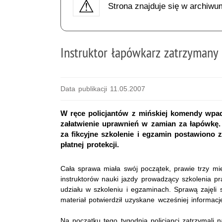
Strona znajduje się w archiwu
Instruktor łapówkarz zatrzymany
Data publikacji 11.05.2007
W ręce policjantów z mińskiej komendy wpadł 
załatwienie uprawnień w zamian za łapówkę. 2
za fikcyjne szkolenie i egzamin postawiono z
płatnej protekcji.
Cała sprawa miała swój początek, prawie trzy mie
instruktorów nauki jazdy prowadzący szkolenia p
udziału w szkoleniu i egzaminach. Sprawą zajęli s
materiał potwierdził uzyskane wcześniej informac
Na początku tego tygodnia policjanci zatrzymali