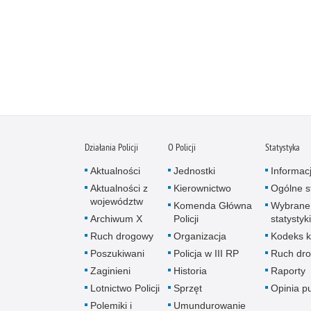
Działania Policji
O Policji
Statystyka
Aktualności
Jednostki
Informac
Aktualności z
Kierownictwo
Ogólne st
województw
Komenda Główna
Wybrane
Archiwum X
Policji
statystyki
Ruch drogowy
Organizacja
Kodeks k
Poszukiwani
Policja w III RP
Ruch dr
Zaginieni
Historia
Raporty
Lotnictwo Policji
Sprzęt
Opinia p
Polemiki i
Umundurowanie