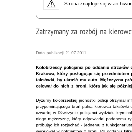
Strona znajduje się w archiwu
Zatrzymany za rozbój na kierowc
Data publikacji 21.07.2011
Kołobrzescy policjanci po oddaniu strzałów 
Krakowa, który posługując się przedmiotem 
taksówki, by ukraść mu auto. Mężczyzna prób
celował do nich z broni, która jak się później
Dyżurny kołobrzeskiej jednostki policji otrzymał
przypominającego broń palną kierowca taksówki o 
czwartej w Dźwirzynie policjanci wydziału krymi
niego mężczyznę, który odpowiadał podanemu ryso
próbując ich rozjechać - jednemu z funkcjonarius
wycelował w policjantów z broni. Po oddaniu kilk