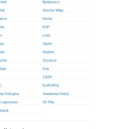
ystok
Bydgoszcz
ńsk
Gorzów Wlkp.
wice
Kielce
ków
KSP
in
Łódź
tyn
Opole
nań
Radom
szów
Szczecin
cław
Kraj
CBŚP
C
EUROPOL
ta Policyjna
Akademia Policji
 Legionowo
SP Piła
łupsk