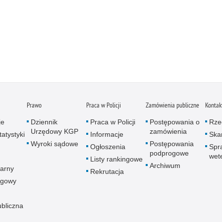
Prawo
Praca w Policji
Zamówienia publiczne
Kontak
je
Dziennik
Praca w Policji
Postępowania o
Rze
Urzędowy KGP
zamówienia
atystyki
Informacje
Skar
Wyroki sądowe
Postępowania
Ogłoszenia
Spr
podprogowe
wet
Listy rankingowe
Archiwum
arny
Rekrutacja
ogowy
ubliczna