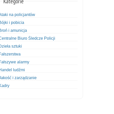
Kategorie
Ataki na policjantów
Bójki i pobicia
Broń i amunicja
Centralne Biuro Śledcze Policji
Dzieła sztuki
Fałszerstwa
Fałszywe alarmy
Handel ludźmi
Jakość i zarządzanie
Kadry
Kobiety w Policji
Korupcja
Kradzież