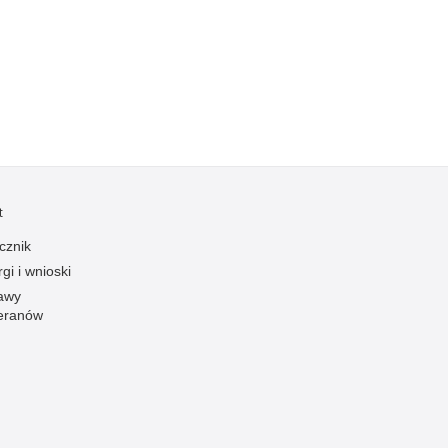
Kradzieże z włamaniem
Kultura
Logistyka, wyposażenie
Materiały wybuchowe
Nagrodzeni policjanci
Napady na banki
Napady na taksówkarzy
t
Napady na tiry
cznik
Nielegalny handel farmaceutykami
gi i wnioski
Nietrzeźwi kierujący
awy
eranów
Nietrzeźwi opiekunowie
Nietrzeźwi pracownicy
Niszczenie mienia
Nowoczesne technologie w pracy Policji
Odpowiedzialność majątkowa Policji