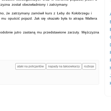
czyzna został obezwładniony i zatrzymany.
ono, że zatrzymany zamówił kurs z Łeby do Kołobrzegu i
 mu opuścić pojazd. Jak się okazało była to atrapa Waltera
opodobnie jutro zastaną mu przedstawione zarzuty. Mężczyzna
ataki na policjantów
napady na taksowkarzy
rozboje