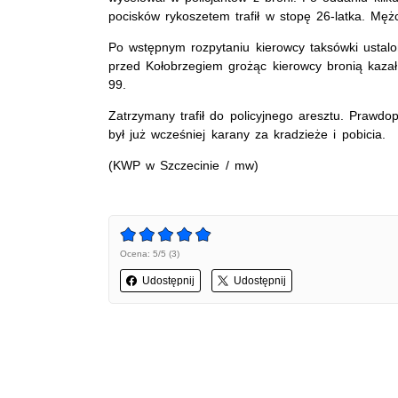
pocisków rykoszetem trafił w stopę 26-latka. Męż
Po wstępnym rozpytaniu kierowcy taksówki ustal
przed Kołobrzegiem grożąc kierowcy bronią kazał
99.
Zatrzymany trafił do policyjnego aresztu. Prawd
był już wcześniej karany za kradzieże i pobicia.
(KWP w Szczecinie / mw)
Ocena: 5/5 (3)
Udostępnij
Udostępnij