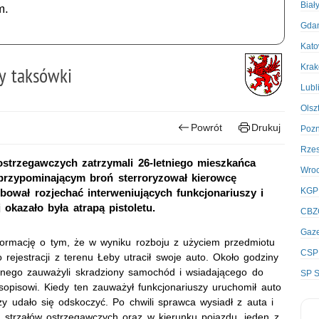
Biał
m.
Gda
Kato
Kra
y taksówki
Lubl
Olsz
Powrót
Drukuj
Poz
Rze
ostrzegawczych zatrzymali 26-letniego mieszkańca
Wro
przypominającym broń sterroryzował kierowcę
KGP
ował rozjechać interweniujących funkcjonariuszy i
 okazało była atrapą pistoletu.
CBZ
Gaze
 informację o tym, że w wyniku rozboju z użyciem przedmiotu
CSP
rejestracji z terenu Łeby utracił swoje auto. Około godziny
nalnego zauważyli skradziony samochód i wsiadającego do
SP S
pisowi. Kiedy ten zauważył funkcjonariuszy uruchomił auto
zy udało się odskoczyć. Po chwili sprawca wysiadł z auta i
u strzałów ostrzegawczych oraz w kierunku pojazdu, jeden z