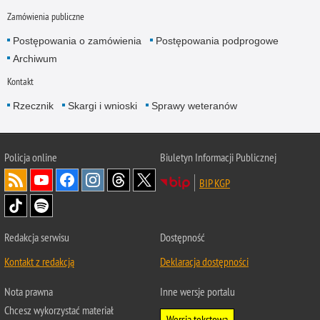
Zamówienia publiczne
Postępowania o zamówienia
Postępowania podprogowe
Archiwum
Kontakt
Rzecznik
Skargi i wnioski
Sprawy weteranów
Policja
online
Biuletyn Informacji Publicznej
BIP KGP
Redakcja serwisu
Dostępność
Kontakt z redakcją
Deklaracja dostępności
Nota prawna
Inne wersje portalu
Chcesz wykorzystać materiał
Wersja tekstowa