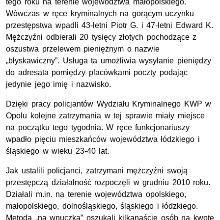
tego roku na terenie województwa małopolskiego.
Wówczas w ręce kryminalnych na gorącym uczynku
przestępstwa wpadli 43-letni Piotr G. i 47-letni Edward K.
Mężczyźni odbierali 20 tysięcy złotych pochodzące z
oszustwa przelewem pieniężnym o nazwie
„błyskawiczny”. Usługa ta umożliwia wysyłanie pieniędzy
do adresata pomiędzy placówkami poczty podając
jedynie jego imię i nazwisko.
Dzięki pracy policjantów Wydziału Kryminalnego KWP w
Opolu kolejne zatrzymania w tej sprawie miały miejsce
na początku tego tygodnia. W ręce funkcjonariuszy
wpadło pięciu mieszkańców województwa łódzkiego i
śląskiego w wieku 23-40 lat.
Jak ustalili policjanci, zatrzymani mężczyźni swoją
przestępczą działalność rozpoczęli w grudniu 2010 roku.
Działali m.in. na terenie województwa opolskiego,
małopolskiego, dolnośląskiego, śląskiego i łódzkiego.
Metodą „na wnuczka” oszukali kilkanaście osób na kwotę