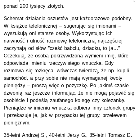
ponad 200 tysięcy złotych.
Schemat działania oszustów jest każdorazowo podobny.
W książce telefonicznej – sugerując się imionami –
wyszukują oni starsze osoby. Wykorzystując ich
naiwność i ufność rozmowę telefoniczną najczęściej
zaczynają od słów ”cześć babciu, dziadku, to ja…”
Oczekują, że osoba pokrzywdzona wymieni imię, które
odpowiada imieniu rzeczywistego wnuczka. Gdy
rozmowa się rozkręca, wówczas twierdzą, że np. kupili
samochód, a przy sobie nie mają wymaganej kwoty
pieniędzy – proszą więc o pożyczkę. Po jakimś czasie
dzwonią raz jeszcze informując, że nie mogą pojawić się
osobiście i podeślą zaufanego kolegę czy koleżankę.
Pieniądze w imieniu wnuczka odbiera inny członek grupy
i przekazuje je, jak w przypadku tej grupy, przelewem
pieniężnym.
35-letni Andrzej S., 40-letni Jerzy G., 35-letni Tomasz D.