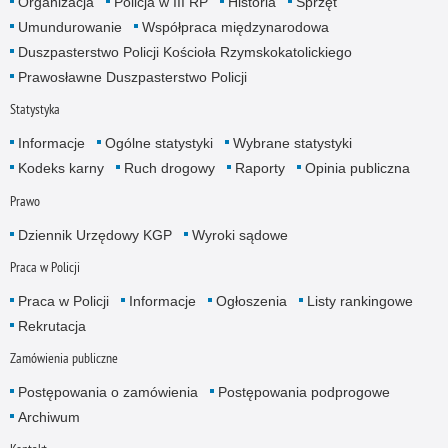
Organizacja
Policja w III RP
Historia
Sprzęt
Umundurowanie
Współpraca międzynarodowa
Duszpasterstwo Policji Kościoła Rzymskokatolickiego
Prawosławne Duszpasterstwo Policji
Statystyka
Informacje
Ogólne statystyki
Wybrane statystyki
Kodeks karny
Ruch drogowy
Raporty
Opinia publiczna
Prawo
Dziennik Urzędowy KGP
Wyroki sądowe
Praca w Policji
Praca w Policji
Informacje
Ogłoszenia
Listy rankingowe
Rekrutacja
Zamówienia publiczne
Postępowania o zamówienia
Postępowania podprogowe
Archiwum