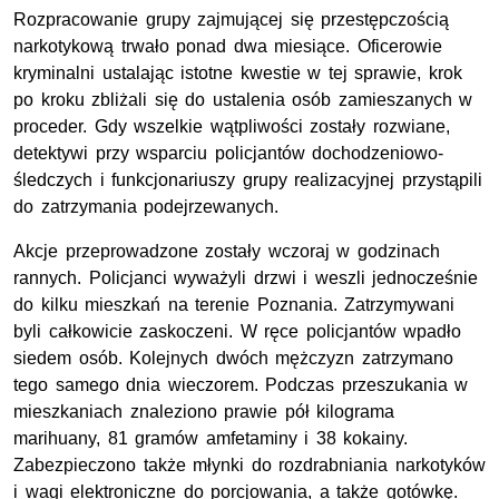
Rozpracowanie grupy zajmującej się przestępczością
narkotykową trwało ponad dwa miesiące. Oficerowie
kryminalni ustalając istotne kwestie w tej sprawie, krok
po kroku zbliżali się do ustalenia osób zamieszanych w
proceder. Gdy wszelkie wątpliwości zostały rozwiane,
detektywi przy wsparciu policjantów dochodzeniowo-
śledczych i funkcjonariuszy grupy realizacyjnej przystąpili
do zatrzymania podejrzewanych.
Akcje przeprowadzone zostały wczoraj w godzinach
rannych. Policjanci wyważyli drzwi i weszli jednocześnie
do kilku mieszkań na terenie Poznania. Zatrzymywani
byli całkowicie zaskoczeni. W ręce policjantów wpadło
siedem osób. Kolejnych dwóch mężczyzn zatrzymano
tego samego dnia wieczorem. Podczas przeszukania w
mieszkaniach znaleziono prawie pół kilograma
marihuany, 81 gramów amfetaminy i 38 kokainy.
Zabezpieczono także młynki do rozdrabniania narkotyków
i wagi elektroniczne do porcjowania, a także gotówkę.