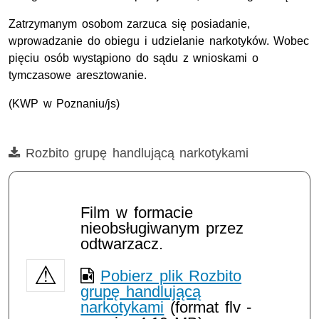
Zatrzymanym osobom zarzuca się posiadanie,
wprowadzanie do obiegu i udzielanie narkotyków. Wobec
pięciu osób wystąpiono do sądu z wnioskami o
tymczasowe aresztowanie.
(KWP w Poznaniu/js)
Film
Rozbito grupę handlującą narkotykami
Film w formacie
nieobsługiwanym przez
odtwarzacz.
Pobierz plik Rozbito
grupę handlującą
narkotykami
(format flv -