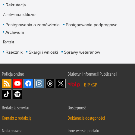
Rekrutacja
Zamówienia publiczne
Postępowania o zamówienia
Postępowania podprogowe
Archiwum
Kontakt
Rzecznik
Skargi i wnioski
Sprawy weteranów
Policja
online
Biuletyn Informacji Publicznej
BIP KGP
Redakcja serwisu
Dostępność
Kontakt z redakcją
Deklaracja dostępności
Nota prawna
Inne wersje portalu