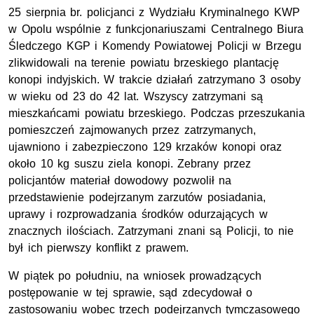
25 sierpnia br. policjanci z Wydziału Kryminalnego KWP
w Opolu wspólnie z funkcjonariuszami Centralnego Biura
Śledczego KGP i Komendy Powiatowej Policji w Brzegu
zlikwidowali na terenie powiatu brzeskiego plantację
konopi indyjskich. W trakcie działań zatrzymano 3 osoby
w wieku od 23 do 42 lat. Wszyscy zatrzymani są
mieszkańcami powiatu brzeskiego. Podczas przeszukania
pomieszczeń zajmowanych przez zatrzymanych,
ujawniono i zabezpieczono 129 krzaków konopi oraz
około 10 kg suszu ziela konopi. Zebrany przez
policjantów materiał dowodowy pozwolił na
przedstawienie podejrzanym zarzutów posiadania,
uprawy i rozprowadzania środków odurzających w
znacznych ilościach. Zatrzymani znani są Policji, to nie
był ich pierwszy konflikt z prawem.
W piątek po południu, na wniosek prowadzących
postępowanie w tej sprawie, sąd zdecydował o
zastosowaniu wobec trzech podejrzanych tymczasowego