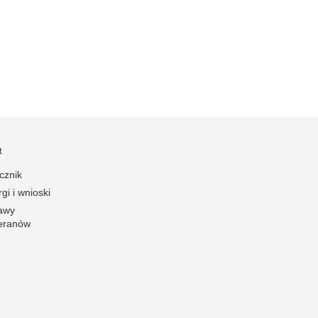
Kradzieże z włamaniem
Kultura
Logistyka, wyposażenie
Materiały wybuchowe
Nagrodzeni policjanci
Napady na banki
Napady na taksówkarzy
t
Napady na tiry
cznik
Nielegalny handel farmaceutykami
gi i wnioski
Nietrzeźwi kierujący
awy
eranów
Nietrzeźwi opiekunowie
Nietrzeźwi pracownicy
Niszczenie mienia
Nowoczesne technologie w pracy Policji
Odpowiedzialność majątkowa Policji