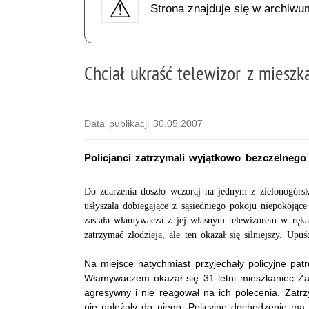
Strona znajduje się w archiwu
Chciał ukraść telewizor z mies
Data publikacji 30.05.2007
Policjanci zatrzymali wyjątkowo bezczelnego
Do zdarzenia doszło wczoraj na jednym z zielonogórski
usłyszała dobiegające z sąsiedniego pokoju niepokojąc
zastała włamywacza z jej własnym telewizorem w rękac
zatrzymać złodzieja, ale ten okazał się silniejszy. Upuś
Na miejsce natychmiast przyjechały policyjne pat
Włamywaczem okazał się 31-letni mieszkaniec Żar
agresywny i nie reagował na ich polecenia. Zat
nie należały do niego. Policyjne dochodzenie ma 