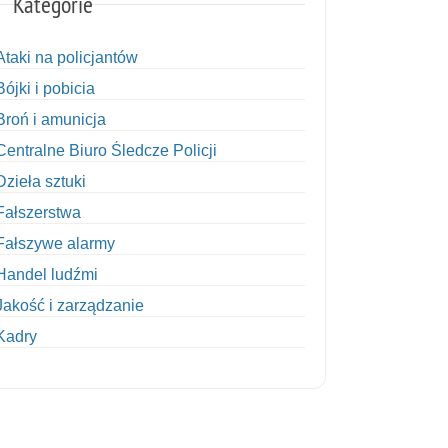
Kategorie
Ataki na policjantów
Bójki i pobicia
Broń i amunicja
Centralne Biuro Śledcze Policji
Dzieła sztuki
Fałszerstwa
Fałszywe alarmy
Handel ludźmi
Jakość i zarządzanie
Kadry
Kobiety w Policji
Korupcja
Kradzież