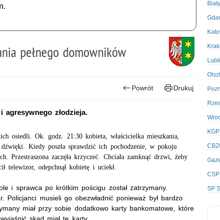
Biał
m.
Gda
Kato
Kra
zkania pełnego domowników
Lubl
Olsz
Powrót
Drukuj
Poz
Rze
 i agresywnego złodzieja.
Wro
KGP
ch osiedli. Ok. godz. 21:30 kobieta, właścicielka mieszkania,
CBZ
e dźwięki. Kiedy poszła sprawdzić ich pochodzenie, w pokoju
h. Przestraszona zaczęła krzyczeć. Chciała zamknąć drzwi, żeby
Gaze
cił telewizor, odepchnął kobietę i uciekł.
CSP
role i sprawca po krótkim pościgu został zatrzymany.
SP S
. Policjanci musieli go obezwładnić ponieważ był bardzo
rzymany miał przy sobie dodatkowo karty bankomatowe, które
wyjaśnić skąd miał te karty.