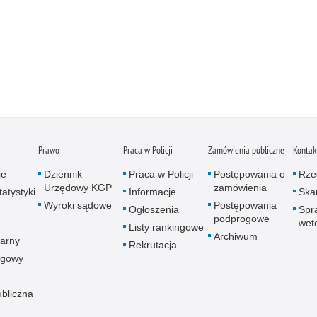
Prawo
Praca w Policji
Zamówienia publiczne
Kontak
je
Dziennik
Praca w Policji
Postępowania o
Rze
Urzędowy KGP
zamówienia
atystyki
Informacje
Skar
Wyroki sądowe
Postępowania
Ogłoszenia
Spr
podprogowe
wet
Listy rankingowe
Archiwum
arny
Rekrutacja
ogowy
ubliczna