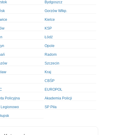
ystok
Bydgoszcz
ńsk
Gorzów Wlkp.
wice
Kielce
ków
KSP
in
Łódź
tyn
Opole
nań
Radom
szów
Szczecin
cław
Kraj
CBŚP
C
EUROPOL
ta Policyjna
Akademia Policji
 Legionowo
SP Piła
łupsk