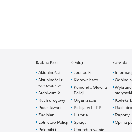
Działania Policji
O Policji
Statystyka
Aktualności
Jednostki
Informac
Aktualności z
Kierownictwo
Ogólne st
województw
Komenda Główna
Wybrane
Archiwum X
Policji
statystyki
Ruch drogowy
Organizacja
Kodeks k
Poszukiwani
Policja w III RP
Ruch dr
Zaginieni
Historia
Raporty
Lotnictwo Policji
Sprzęt
Opinia p
Polemiki i
Umundurowanie