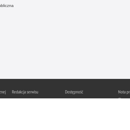
ubliczna
znej
Redakcja serwisu
Dostępność
Nota p
Chcesz 
Kontakt z redakcją
Deklaracja dostępności
z serwis
Zapozna
Polityk