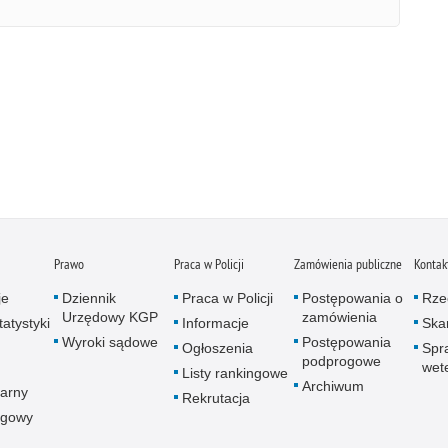
Prawo
Praca w Policji
Zamówienia publiczne
Kontak
je
Dziennik
Praca w Policji
Postępowania o
Rze
Urzędowy KGP
zamówienia
atystyki
Informacje
Skar
Wyroki sądowe
Postępowania
Ogłoszenia
Spr
podprogowe
wet
Listy rankingowe
Archiwum
arny
Rekrutacja
ogowy