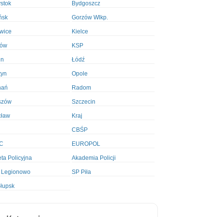
ystok
Bydgoszcz
ńsk
Gorzów Wlkp.
wice
Kielce
ków
KSP
in
Łódź
tyn
Opole
nań
Radom
szów
Szczecin
cław
Kraj
CBŚP
C
EUROPOL
ta Policyjna
Akademia Policji
 Legionowo
SP Piła
łupsk