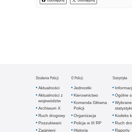
Udostępnij
Udostępnij
Działania Policji
O Policji
Statystyka
Aktualności
Jednostki
Informac
Aktualności z
Kierownictwo
Ogólne st
województw
Komenda Główna
Wybrane
Archiwum X
Policji
statystyki
Ruch drogowy
Organizacja
Kodeks k
Poszukiwani
Policja w III RP
Ruch dr
Zaginieni
Historia
Raporty