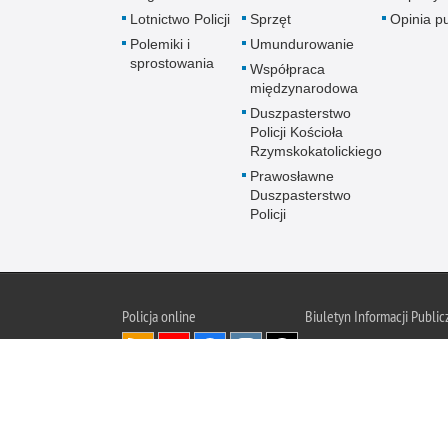
Lotnictwo Policji
Sprzęt
Opinia p
Polemiki i
Umundurowanie
sprostowania
Współpraca
międzynarodowa
Duszpasterstwo
Policji Kościoła
Rzymskokatolickiego
Prawosławne
Duszpasterstwo
Policji
Policja
online
Biuletyn Informacji Public
BIP KGP