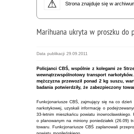
Strona znajduje się w archiwu
Marihuana ukryta w proszku do p
Data publikacji 29.09.2011
Policjanci CBŚ, wspólnie z kolegami ze Strze
wewnątrzwspólnotowy transport narkotyków.
mężczyzna przewoził ponad 2 kg suszu, wart
badania potwierdziły, że zabezpieczony towa
Funkcjonariusze CBŚ, zajmujący się na co dzień
narkotykowej, uzyskali informację o podejrzewan
33-letnim mieszkańcu powiatu inowrocławskiego. Po
o planowanym na miniony poniedziałek (26.09) t
towaru. Funkcjonariusze CBŚ zaplanowali przepro
powiatu mogileńskiego.