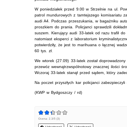
W poniedziałek przed 9.00 w Strzelnie na ul. Po
patrol mundurowych z tamtejszego komisariatu za
audi A4. Podczas przeszukania, w bagażniku auta
proszkiem do prania. Policjanci sprawdzili dokła
suszem. Kierujący audi 33-latek od razu trafił d
natomiast eksperci z laboratorium kryminalistyc
potwierdziły, że jest to marihuana o łącznej wa
60 tys. zł.
We wtorek (27.09) 33-latek został doprowadzony p
przewóz wewnątrzwspólnotowy znacznej ilości śro
Wczoraj 33-latek stanął przed sądem, który zade
Na poczet przyszłych kar policjanci zabezpieczyli
(KWP w Bydgoszczy / rd)
Ocena: 2.3/5 (3)