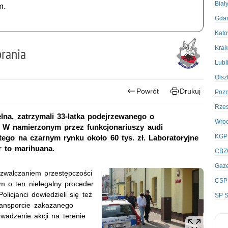
Biał
m.
Gda
Kato
Kra
rania
Lubl
Olsz
Powrót
Drukuj
Poz
Rze
lna, zatrzymali 33-latka podejrzewanego o
Wro
 W namierzonym przez funkcjonariuszy audi
KGP
ego na czarnym rynku około 60 tys. zł. Laboratoryjne
r to marihuana.
CBZ
Gaze
 zwalczaniem przestępczości
CSP
ym o ten nielegalny proceder
licjanci dowiedzieli się też
SP S
ransporcie zakazanego
wadzenie akcji na terenie