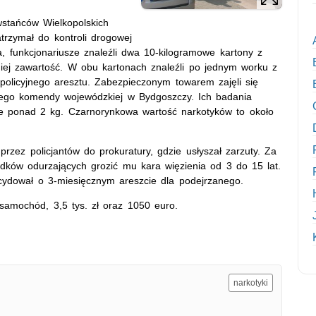
wstańców Wielkopolskich
trzymał do kontroli drogowej
, funkcjonariusze znaleźli dwa 10-kilogramowe kartony z
dniej zawartość. W obu kartonach znaleźli po jednym worku z
o policyjnego aresztu. Zabezpieczonym towarem zajęli się
znego komendy wojewódzkiej w Bydgoszczy. Ich badania
dze ponad 2 kg. Czarnorynkowa wartość narkotyków to około
rzez policjantów do prokuratury, gdzie usłyszał zarzuty. Za
dków odurzających grozić mu kara więzienia od 3 do 15 lat.
cydował o 3-miesięcznym areszcie dla podejrzanego.
 samochód, 3,5 tys. zł oraz 1050 euro.
narkotyki