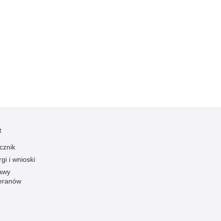
Kradzieże z włamaniem
Kultura
Logistyka, wyposażenie
Materiały wybuchowe
Nagrodzeni policjanci
Napady na banki
Napady na taksówkarzy
Napady na tiry
Nielegalny handel farmaceutykami
t
Nietrzeźwi kierujący
cznik
Nietrzeźwi opiekunowie
gi i wnioski
awy
Nietrzeźwi pracownicy
eranów
Niszczenie mienia
Nowoczesne technologie w pracy Policji
Odpowiedzialność majątkowa Policji