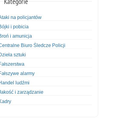
Kategorie
Ataki na policjantów
Bójki i pobicia
Broń i amunicja
Centralne Biuro Śledcze Policji
Dzieła sztuki
Fałszerstwa
Fałszywe alarmy
Handel ludźmi
Jakość i zarządzanie
Kadry
Kobiety w Policji
Korupcja
Kradzież