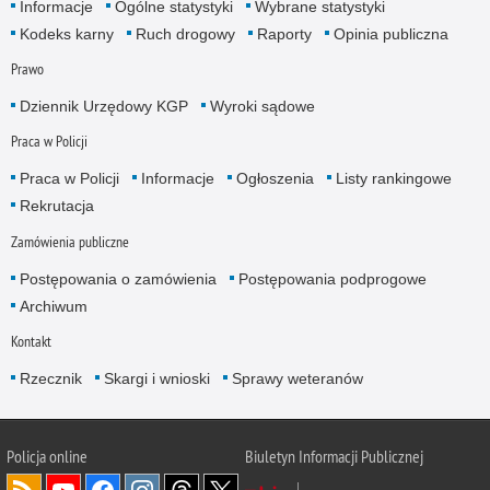
Informacje
Ogólne statystyki
Wybrane statystyki
Kodeks karny
Ruch drogowy
Raporty
Opinia publiczna
Prawo
Dziennik Urzędowy KGP
Wyroki sądowe
Praca w Policji
Praca w Policji
Informacje
Ogłoszenia
Listy rankingowe
Rekrutacja
Zamówienia publiczne
Postępowania o zamówienia
Postępowania podprogowe
Archiwum
Kontakt
Rzecznik
Skargi i wnioski
Sprawy weteranów
Policja
online
Biuletyn Informacji Publicznej