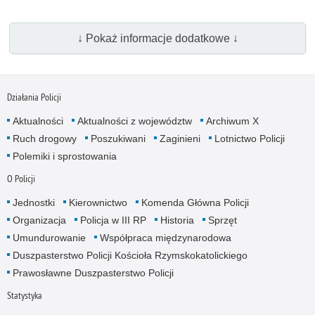
↓ Pokaż informacje dodatkowe ↓
Działania Policji
Aktualności
Aktualności z województw
Archiwum X
Ruch drogowy
Poszukiwani
Zaginieni
Lotnictwo Policji
Polemiki i sprostowania
O Policji
Jednostki
Kierownictwo
Komenda Główna Policji
Organizacja
Policja w III RP
Historia
Sprzęt
Umundurowanie
Współpraca międzynarodowa
Duszpasterstwo Policji Kościoła Rzymskokatolickiego
Prawosławne Duszpasterstwo Policji
Statystyka