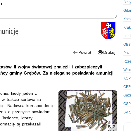
Biał
m.
Gda
Kato
Kra
unicję
Lubl
Olsz
Powrót
Drukuj
Poz
Rze
sów II wojny światowej znaleźli i zabezpieczyli
Wro
kańcy gminy Grębów. Za nielegalne posiadanie amunicji
KGP
CBZ
dnie, kiedy jeden z
Gaze
 w trakcie sortowania
CSP
icji. Nadawcą korespondencji
żnik o przesyłce powiadomił
SP S
 Jasionce, którzy
ormację tę przekazali