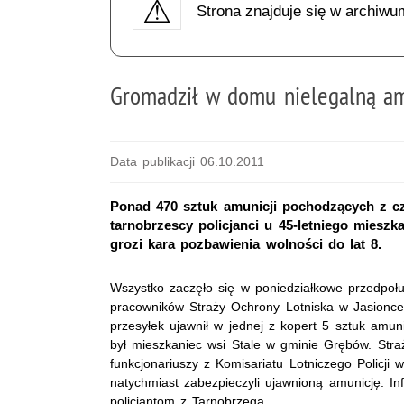
Strona znajduje się w archiwu
Gromadził w domu nielegalną am
Data publikacji 06.10.2011
Ponad 470 sztuk amunicji pochodzących z cza
tarnobrzescy policjanci u 45-letniego miesz
grozi kara pozbawienia wolności do lat 8.
Wszystko zaczęło się w poniedziałkowe przedpołu
pracowników Straży Ochrony Lotniska w Jasionce
przesyłek ujawnił w jednej z kopert 5 sztuk amun
był mieszkaniec wsi Stale w gminie Grębów. Stra
funkcjonariuszy z Komisariatu Lotniczego Policji w
natychmiast zabezpieczyli ujawnioną amunicję. Inf
policjantom z Tarnobrzega.