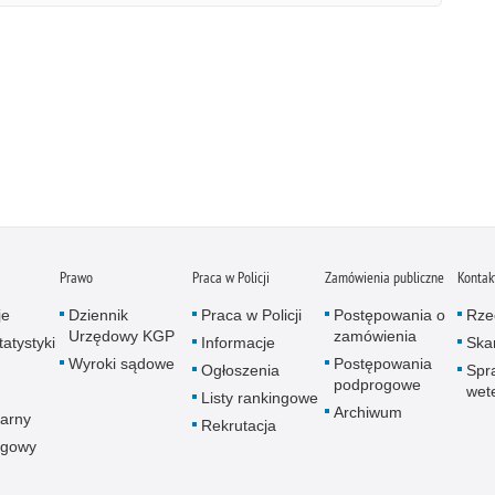
Prawo
Praca w Policji
Zamówienia publiczne
Kontak
je
Dziennik
Praca w Policji
Postępowania o
Rze
Urzędowy KGP
zamówienia
atystyki
Informacje
Skar
Wyroki sądowe
Postępowania
Ogłoszenia
Spr
podprogowe
wet
Listy rankingowe
Archiwum
arny
Rekrutacja
ogowy