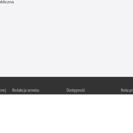
ubliczna
znej
Redakcja serwisu
Dostępność
Nota p
Chcesz 
Kontakt z redakcją
Deklaracja dostępności
z serwis
Zapozna
Polityk