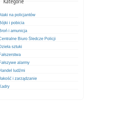
Kategorie
Ataki na policjantów
Bójki i pobicia
Broń i amunicja
Centralne Biuro Śledcze Policji
Dzieła sztuki
Fałszerstwa
Fałszywe alarmy
Handel ludźmi
Jakość i zarządzanie
Kadry
Kobiety w Policji
Korupcja
Kradzież