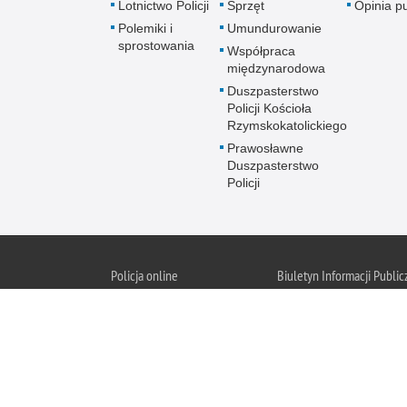
Lotnictwo Policji
Sprzęt
Opinia p
Polemiki i
Umundurowanie
sprostowania
Współpraca
międzynarodowa
Duszpasterstwo
Policji Kościoła
Rzymskokatolickiego
Prawosławne
Duszpasterstwo
Policji
Policja
online
Biuletyn Informacji Public
BIP KGP