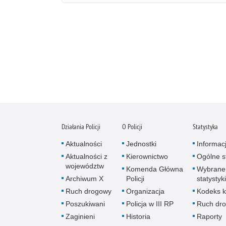
Działania Policji
O Policji
Statystyka
Aktualności
Jednostki
Informac
Aktualności z
Kierownictwo
Ogólne st
województw
Komenda Główna
Wybrane
Archiwum X
Policji
statystyki
Ruch drogowy
Organizacja
Kodeks k
Poszukiwani
Policja w III RP
Ruch dr
Zaginieni
Historia
Raporty