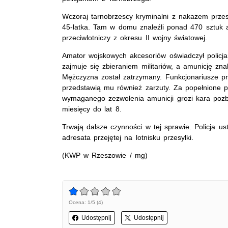
Wczoraj tarnobrzescy kryminalni z nakazem przes
45-latka. Tam w domu znaleźli ponad 470 sztuk a
przeciwlotniczy z okresu II wojny światowej.
Amator wojskowych akcesoriów oświadczył policjan
zajmuje się zbieraniem militariów, a amunicję zn
Mężczyzna został zatrzymany. Funkcjonariusze prz
przedstawią mu również zarzuty. Za popełnione 
wymaganego zezwolenia amunicji grozi kara pozb
miesięcy do lat 8.
Trwają dalsze czynności w tej sprawie. Policja us
adresata przejętej na lotnisku przesyłki.
(KWP w Rzeszowie / mg)
Ocena: 1/5 (4)
Udostępnij
Udostępnij