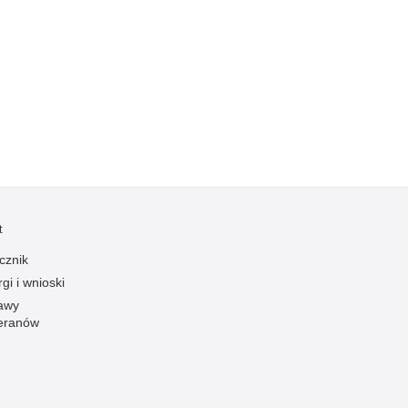
Kradzieże z włamaniem
Kultura
Logistyka, wyposażenie
Materiały wybuchowe
Nagrodzeni policjanci
Napady na banki
Napady na taksówkarzy
Napady na tiry
t
Nielegalny handel farmaceutykami
cznik
Nietrzeźwi kierujący
gi i wnioski
Nietrzeźwi opiekunowie
awy
Nietrzeźwi pracownicy
eranów
Niszczenie mienia
Nowoczesne technologie w pracy Policji
Odpowiedzialność majątkowa Policji