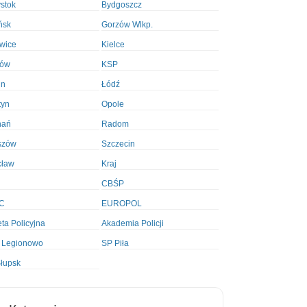
ystok
Bydgoszcz
ńsk
Gorzów Wlkp.
wice
Kielce
ków
KSP
in
Łódź
tyn
Opole
nań
Radom
szów
Szczecin
cław
Kraj
CBŚP
C
EUROPOL
ta Policyjna
Akademia Policji
 Legionowo
SP Piła
łupsk