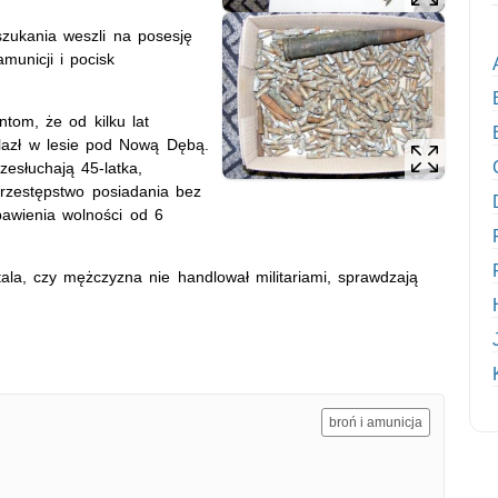
zukania weszli na posesję
municji i pocisk
tom, że od kilku lat
alazł w lesie pod Nową Dębą.
esłuchają 45-latka,
przestępstwo posiadania bez
awienia wolności od 6
tala, czy mężczyzna nie handlował militariami, sprawdzają
broń i amunicja