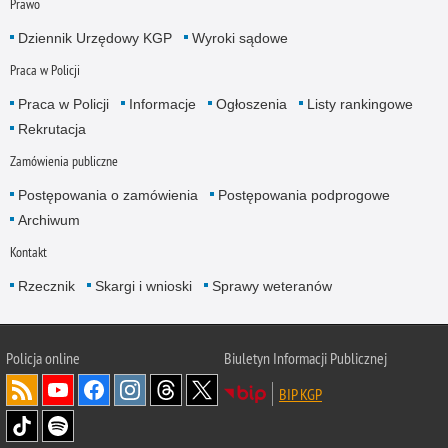
Prawo
Dziennik Urzędowy KGP
Wyroki sądowe
Praca w Policji
Praca w Policji
Informacje
Ogłoszenia
Listy rankingowe
Rekrutacja
Zamówienia publiczne
Postępowania o zamówienia
Postępowania podprogowe
Archiwum
Kontakt
Rzecznik
Skargi i wnioski
Sprawy weteranów
Policja
online
Biuletyn Informacji Publicznej
BIP KGP