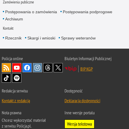
Zamówienia publiczne
Postępowania o zamówienia
Postępowania podprogowe
Archiwum
Kontakt
Rzecznik
Skargi i wnioski
Sprawy weteranów
Policja
online
Biuletyn Informacji Publicznej
BIP KGP
Redakcja serwisu
Dostępność
Kontakt z redakcją
Deklaracja dostępności
Nota prawna
Inne wersje portalu
Chcesz wykorzystać materiał
Wersja tekstowa
z serwisu Policja.pl.