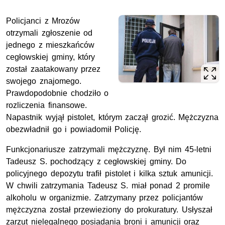
Policjanci z Mrozów
otrzymali zgłoszenie od
jednego z mieszkańców
cegłowskiej gminy, który
został zaatakowany przez
swojego znajomego.
Prawdopodobnie chodziło o
rozliczenia finansowe.
Napastnik wyjął pistolet, którym zaczął grozić. Mężczyzna
obezwładnił go i powiadomił Policję.
Funkcjonariusze zatrzymali mężczyznę. Był nim 45-letni
Tadeusz S. pochodzący z cegłowskiej gminy. Do
policyjnego depozytu trafił pistolet i kilka sztuk amunicji.
W chwili zatrzymania Tadeusz S. miał ponad 2 promile
alkoholu w organizmie. Zatrzymany przez policjantów
mężczyzna został przewieziony do prokuratury. Usłyszał
zarzut nielegalnego posiadania broni i amunicji oraz