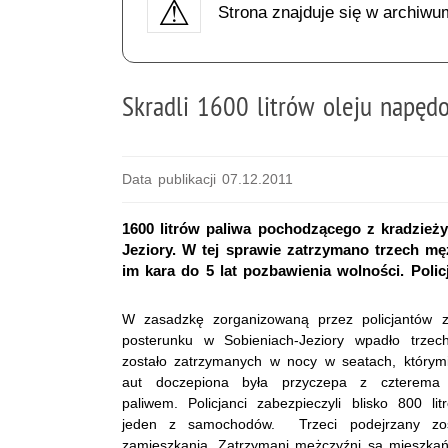
Strona znajduje się w archiwu
Skradli 1600 litrów oleju napę
Data publikacji 07.12.2011
1600 litrów paliwa pochodzącego z kradzieży
Jeziory. W tej sprawie zatrzymano trzech męż
im kara do 5 lat pozbawienia wolności. Polic
W zasadzkę zorganizowaną przez policjantów z
posterunku w Sobieniach-Jeziory wpadło trze
zostało zatrzymanych w nocy w seatach, którym
aut doczepiona była przyczepa z czterema
paliwem. Policjanci zabezpieczyli blisko 800 l
jeden z samochodów. Trzeci podejrzany zos
zamieszkania. Zatrzymani mężczyźni są mieszka