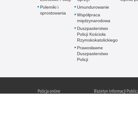
Polemiki i
Umundurowanie
sprostowania
Współpraca
międzynarodowa
Duszpasterstwo
Policji Kościoła
Rzymskokatolickiego
Prawosławne
Duszpasterstwo
Policji
Policja
online
Biuletyn Informacji Public
BIP KGP