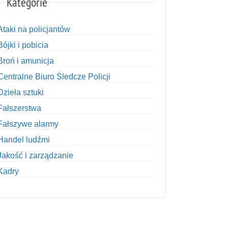
Kategorie
Ataki na policjantów
Bójki i pobicia
Broń i amunicja
Centralne Biuro Śledcze Policji
Dzieła sztuki
Fałszerstwa
Fałszywe alarmy
Handel ludźmi
Jakość i zarządzanie
Kadry
Kobiety w Policji
Korupcja
Kradzież