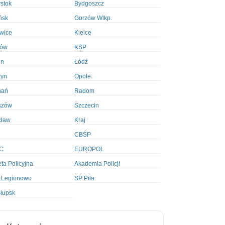
ystok
Bydgoszcz
ńsk
Gorzów Wlkp.
wice
Kielce
ków
KSP
in
Łódź
tyn
Opole
nań
Radom
szów
Szczecin
cław
Kraj
CBŚP
C
EUROPOL
ta Policyjna
Akademia Policji
 Legionowo
SP Piła
łupsk