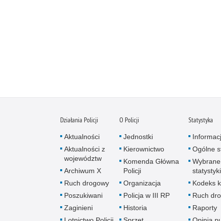
Działania Policji
O Policji
Statystyka
Aktualności
Jednostki
Informac
Aktualności z
Kierownictwo
Ogólne st
województw
Komenda Główna
Wybrane
Archiwum X
Policji
statystyki
Ruch drogowy
Organizacja
Kodeks k
Poszukiwani
Policja w III RP
Ruch dr
Zaginieni
Historia
Raporty
Lotnictwo Policji
Sprzęt
Opinia p