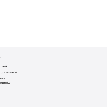
Kradzieże z włamaniem
Kultura
Logistyka, wyposażenie
Materiały wybuchowe
Nagrodzeni policjanci
Napady na banki
Napady na taksówkarzy
Napady na tiry
t
Nielegalny handel farmaceutykami
cznik
Nietrzeźwi kierujący
gi i wnioski
Nietrzeźwi opiekunowie
awy
eranów
Nietrzeźwi pracownicy
Niszczenie mienia
Nowoczesne technologie w pracy Policji
Odpowiedzialność majątkowa Policji