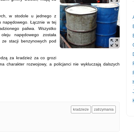
ych, w stodole u jednego z
ju napędowego. Łącznie w tej
kradzionego paliwa. Wszystko
oleju napędowego została
j ze stacji benzynowych pod
iedzą za kradzież za co grozi
a charakter rozwojowy, a policjanci nie wykluczają dalszych
kradzieże
zatrzymania