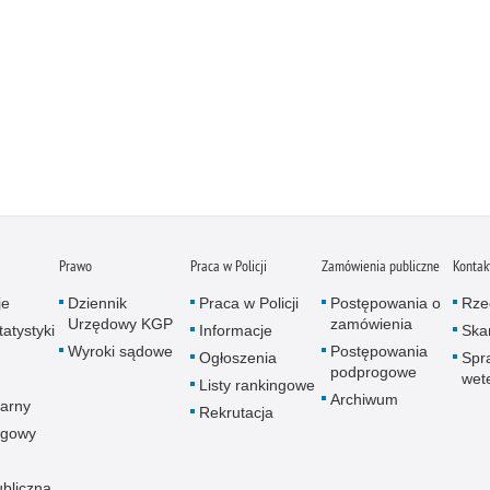
Prawo
Praca w Policji
Zamówienia publiczne
Kontak
je
Dziennik
Praca w Policji
Postępowania o
Rze
Urzędowy KGP
zamówienia
atystyki
Informacje
Skar
Wyroki sądowe
Postępowania
Ogłoszenia
Spr
podprogowe
wet
Listy rankingowe
Archiwum
arny
Rekrutacja
ogowy
ubliczna