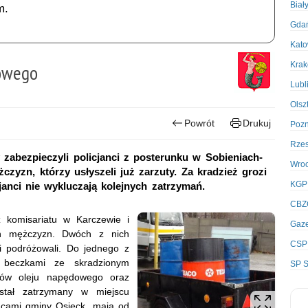
Biał
m.
Gda
Kato
Kra
dowego
Lubl
Olsz
Powrót
Drukuj
Poz
Rze
 zabezpieczyli policjanci z posterunku w Sobieniach-
Wro
czyzn, którzy usłyszeli już zarzuty. Za kradzież grozi
KGP
janci nie wykluczają kolejnych zatrzymań.
CBZ
 komisariatu w Karczewie i
Gaze
ch mężczyzn. Dwóch z nich
CSP
i podróżowali. Do jednego z
 beczkami ze skradzionym
SP S
itrów oleju napędowego oraz
tał zatrzymany w miejscu
ńcami gminy Osieck, mają od