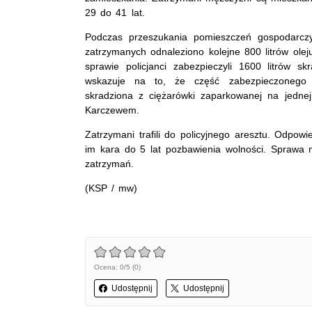
29 do 41 lat.
Podczas przeszukania pomieszczeń gospodarcz
zatrzymanych odnaleziono kolejne 800 litrów ole
sprawie policjanci zabezpieczyli 1600 litrów s
wskazuje na to, że część zabezpieczonego 
skradziona z ciężarówki zaparkowanej na jedne
Karczewem.
Zatrzymani trafili do policyjnego aresztu. Odpow
im kara do 5 lat pozbawienia wolności. Sprawa m
zatrzymań.
(KSP / mw)
Ocena: 0/5 (0)
Udostępnij
Udostępnij