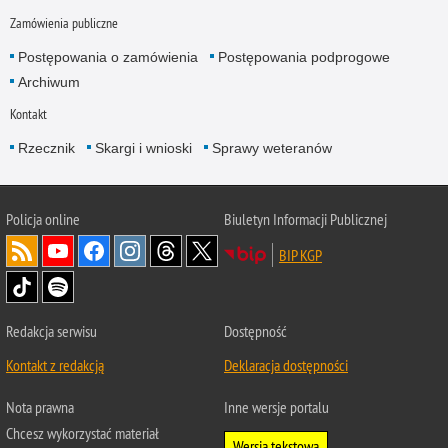
Zamówienia publiczne
Postępowania o zamówienia
Postępowania podprogowe
Archiwum
Kontakt
Rzecznik
Skargi i wnioski
Sprawy weteranów
Policja
online
Biuletyn Informacji Publicznej
BIP KGP
Redakcja serwisu
Dostępność
Kontakt z redakcją
Deklaracja dostępności
Nota prawna
Inne wersje portalu
Chcesz wykorzystać materiał
Wersja tekstowa