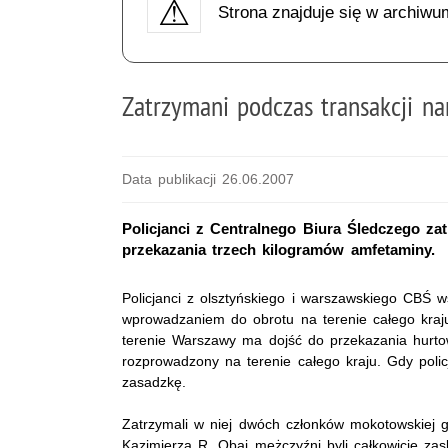
Strona znajduje się w archiwu
Zatrzymani podczas transakcji n
Data publikacji 26.06.2007
Policjanci z Centralnego Biura Śledczego z
przekazania trzech kilogramów amfetaminy.
Policjanci z olsztyńskiego i warszawskiego CBŚ 
wprowadzaniem do obrotu na terenie całego kraju
terenie Warszawy ma dojść do przekazania hurtowe
rozprowadzony na terenie całego kraju. Gdy policj
zasadzkę.
Zatrzymali w niej dwóch członków mokotowskiej g
Kazimierza R. Obaj mężczyźni byli całkowicie za