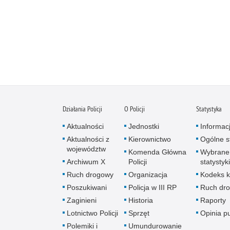
Działania Policji
O Policji
Statystyka
Aktualności
Jednostki
Informac
Aktualności z
Kierownictwo
Ogólne st
województw
Komenda Główna
Wybrane
Archiwum X
Policji
statystyki
Ruch drogowy
Organizacja
Kodeks k
Poszukiwani
Policja w III RP
Ruch dr
Zaginieni
Historia
Raporty
Lotnictwo Policji
Sprzęt
Opinia p
Polemiki i
Umundurowanie