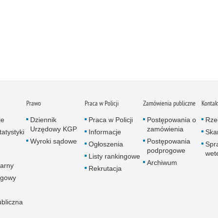
Prawo
Praca w Policji
Zamówienia publiczne
Kontak
je
Dziennik
Praca w Policji
Postępowania o
Rze
Urzędowy KGP
zamówienia
atystyki
Informacje
Skar
Wyroki sądowe
Postępowania
Ogłoszenia
Spr
podprogowe
wet
Listy rankingowe
Archiwum
arny
Rekrutacja
ogowy
ubliczna