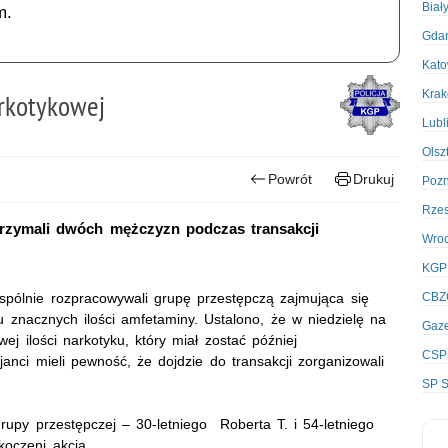
Biał
m.
Gda
Kato
Kra
arkotykowej
Lubl
Olsz
Powrót
Drukuj
Poz
Rze
atrzymali dwóch mężczyzn podczas transakcji
Wro
KGP
wspólnie rozpracowywali grupę przestępczą zajmująca się
CBZ
 znacznych ilości amfetaminy. Ustalono, że w niedzielę na
Gaze
j ilości narkotyku, który miał zostać później
CSP
anci mieli pewność, że dojdzie do transakcji zorganizowali
SP S
rupy przestępczej – 30-letniego Roberta T. i 54-letniego
skoczeni akcją.