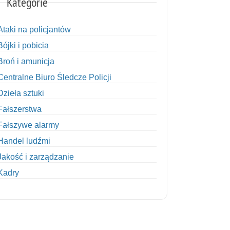
Kategorie
Ataki na policjantów
Bójki i pobicia
Broń i amunicja
Centralne Biuro Śledcze Policji
Dzieła sztuki
Fałszerstwa
Fałszywe alarmy
Handel ludźmi
Jakość i zarządzanie
Kadry
Kobiety w Policji
Korupcja
Kradzież