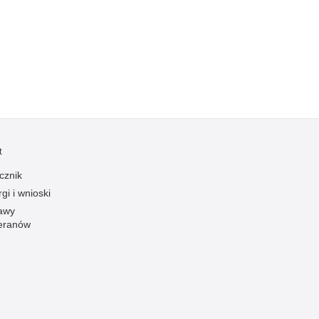
Kradzieże z włamaniem
Kultura
Logistyka, wyposażenie
Materiały wybuchowe
Nagrodzeni policjanci
Napady na banki
Napady na taksówkarzy
t
Napady na tiry
cznik
Nielegalny handel farmaceutykami
gi i wnioski
Nietrzeźwi kierujący
awy
eranów
Nietrzeźwi opiekunowie
Nietrzeźwi pracownicy
Niszczenie mienia
Nowoczesne technologie w pracy Policji
Odpowiedzialność majątkowa Policji