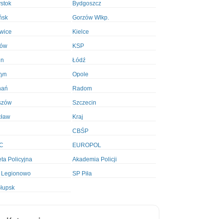
ystok
Bydgoszcz
ńsk
Gorzów Wlkp.
wice
Kielce
ków
KSP
in
Łódź
tyn
Opole
nań
Radom
szów
Szczecin
cław
Kraj
CBŚP
C
EUROPOL
ta Policyjna
Akademia Policji
 Legionowo
SP Piła
łupsk