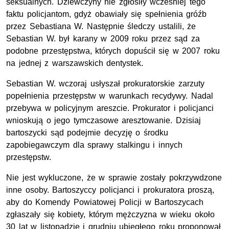
seksualnych. Dziewczyny nie zgłosiły wcześniej tego
faktu policjantom, gdyż obawiały się spełnienia gróźb
przez Sebastiana W. Następnie śledczy ustalili, że
Sebastian W. był karany w 2009 roku przez sąd za
podobne przestępstwa, których dopuścił się w 2007 roku
na jednej z warszawskich dentystek.
Sebastian W. wczoraj usłyszał prokuratorskie zarzuty
popełnienia przestępstw w warunkach recydywy. Nadal
przebywa w policyjnym areszcie. Prokurator i policjanci
wnioskują o jego tymczasowe aresztowanie. Dzisiaj
bartoszycki sąd podejmie decyzję o środku
zapobiegawczym dla sprawy stalkingu i innych
przestępstw.
Nie jest wykluczone, że w sprawie zostały pokrzywdzone
inne osoby. Bartoszyccy policjanci i prokuratora proszą,
aby do Komendy Powiatowej Policji w Bartoszycach
zgłaszały się kobiety, którym mężczyzna w wieku około
30 lat w listopadzie i grudniu ubiegłego roku proponował