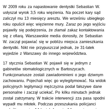
W 2009 roku za napastowanie dentystki Sebastian W.
usłyszał wyrok 3,5 roku więzienia. Na poczet kary sąd
zaliczył mu 13 miesięcy aresztu. We wrześniu ubiegłego
roku opuścił więc więzienne mury. Zaraz po jego wyjściu
pojawiły się podejrzenia, że złamał zakaz kontaktowania
się z ofiarą. Warszawskie media donosiły, że Sebastian
W. zaczął pojawiać się w pobliżu miejsca zamieszkania
dentystki. Nikt nie przypuszczał jednak, że 31-latek
wyjedzie z Warszawy do innego województwa.
17 stycznia Sebastian W. pojawił się w jednym z
gabinetów stomatologicznych w Bartoszycach.
Funkcjonariusze zostali zawiadominieni o jego dziwnym
zachowaniu. Pojechali więc go wylegitymować. Na widok
policyjnych legitymacji mężczyzna podał fałszywe dane
personalne i zaczął uciekać. Po kilku minutach jednak
został zatrzymany. W trakcie interwencji zza pasa spodni
wypadł mu młotek. Podczas przeszukania policjanci