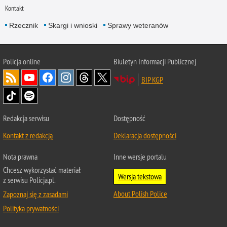
Kontakt
Rzecznik
Skargi i wnioski
Sprawy weteranów
Policja
online
Biuletyn Informacji Publicznej
BIP KGP
Redakcja serwisu
Dostępność
Kontakt z redakcją
Deklaracja dostępności
Nota prawna
Inne wersje portalu
Chcesz wykorzystać materiał
Wersja tekstowa
z serwisu Policja.pl.
About Polish Police
Zapoznaj się z zasadami
Polityka prywatności