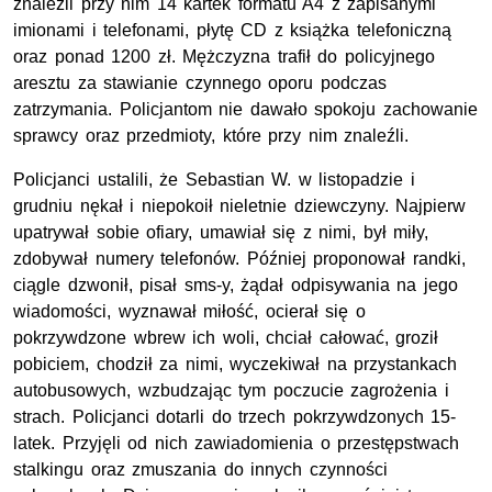
znaleźli przy nim 14 kartek formatu A4 z zapisanymi
imionami i telefonami, płytę CD z książka telefoniczną
oraz ponad 1200 zł. Mężczyzna trafił do policyjnego
aresztu za stawianie czynnego oporu podczas
zatrzymania. Policjantom nie dawało spokoju zachowanie
sprawcy oraz przedmioty, które przy nim znaleźli.
Policjanci ustalili, że Sebastian W. w listopadzie i
grudniu nękał i niepokoił nieletnie dziewczyny. Najpierw
upatrywał sobie ofiary, umawiał się z nimi, był miły,
zdobywał numery telefonów. Później proponował randki,
ciągle dzwonił, pisał sms-y, żądał odpisywania na jego
wiadomości, wyznawał miłość, ocierał się o
pokrzywdzone wbrew ich woli, chciał całować, groził
pobiciem, chodził za nimi, wyczekiwał na przystankach
autobusowych, wzbudzając tym poczucie zagrożenia i
strach. Policjanci dotarli do trzech pokrzywdzonych 15-
latek. Przyjęli od nich zawiadomienia o przestępstwach
stalkingu oraz zmuszania do innych czynności