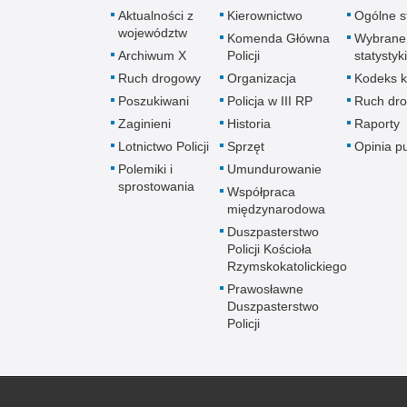
Aktualności z
Kierownictwo
Ogólne st
województw
Komenda Główna
Wybrane
Archiwum X
Policji
statystyki
Ruch drogowy
Organizacja
Kodeks k
Poszukiwani
Policja w III RP
Ruch dr
Zaginieni
Historia
Raporty
Lotnictwo Policji
Sprzęt
Opinia p
Polemiki i
Umundurowanie
sprostowania
Współpraca
międzynarodowa
Duszpasterstwo
Policji Kościoła
Rzymskokatolickiego
Prawosławne
Duszpasterstwo
Policji