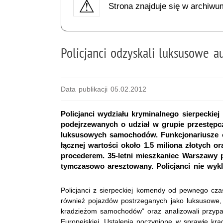
Strona znajduje się w archiwu
Policjanci odzyskali luksusowe a
Data publikacji 05.02.2012
Policjanci wydziału kryminalnego sierpeckiej
podejrzewanych o udział w grupie przestępcze
luksusowych samochodów. Funkcjonariusze 
łącznej wartości około 1.5 miliona złotych 
procederem. 35-letni mieszkaniec Warszawy
tymczasowo aresztowany. Policjanci nie wykl
Policjanci z sierpeckiej komendy od pewnego cz
również pojazdów postrzeganych jako luksusowe
kradzieżom samochodów” oraz analizowali przypa
Europejskiej. Ustalenia poczynione w sprawie krad