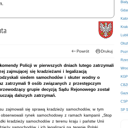
Biał
m.
Gda
Kato
Kra
uta
Lubl
Olsz
Powrót
Drukuj
Poz
Rze
 komendy Policji w pierwszych dniach lutego zatrzymali
Wro
j zajmującej się kradzieżami i legalizacją
KGP
odzyskali siedem samochodów i skuter wodny o
oraz zatrzymali 9 osób związanych z przestępczym
CBZ
 przewodzący grupie decyzją Sądu Rejonowego został
Gaze
uczają dalszych zatrzymań.
CSP
asu zajmowali się sprawą kradzieży samochodów, w tym
SP S
, obserwowali rynek samochodowy z ramach kampanii „Stop
dki kradzieży samochodów z terenu kraju i państw Unii
zieży samochodów i ich legalizacji na terenie Polski,