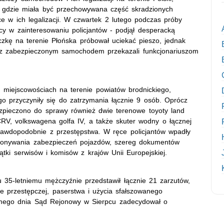
, gdzie miała być przechowywana część skradzionych
 w ich legalizacji. W czwartek 2 lutego podczas próby
y w zainteresowaniu policjantów - podjął desperacką
czkę na terenie Płońska próbował uciekać pieszo, jednak
raz z zabezpieczonym samochodem przekazali funkcjonariuszom
 miejscowościach na terenie powiatów brodnickiego,
ego przyczyniły się do zatrzymania łącznie 9 osób. Oprócz
pieczono do sprawy również dwie terenowe toyoty land
 CRV, volkswagena golfa IV, a także skuter wodny o łącznej
prawdopodobnie z przestępstwa. W ręce policjantów wpadły
pokonywania zabezpieczeń pojazdów, szereg dokumentów
zątki serwisów i komisów z krajów Unii Europejskiej.
 35-letniemu mężczyźnie przedstawił łącznie 21 zarzutów,
e przestępczej, paserstwa i użycia sfałszowanego
amego dnia Sąd Rejonowy w Sierpcu zadecydował o