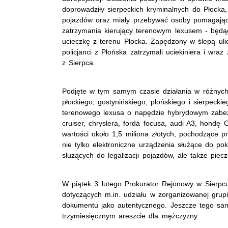
doprowadziły sierpeckich kryminalnych do Płocka
pojazdów oraz miały przebywać osoby pomagające
zatrzymania kierujący terenowym lexusem - będąc
ucieczkę z terenu Płocka. Zapędzony w ślepą uli
policjanci z Płońska zatrzymali uciekiniera i w
z Sierpca.
Podjęte w tym samym czasie działania w różnych
płockiego, gostynińskiego, płońskiego i sierpecki
terenowego lexusa o napędzie hybrydowym zabez
cruiser, chryslera, forda focusa, audi A3, hondę
wartości około 1,5 miliona złotych, pochodzące 
nie tylko elektroniczne urządzenia służące do 
służących do legalizacji pojazdów, ale także piec
W piątek 3 lutego Prokurator Rejonowy w Sierpcu
dotyczących m.in. udziału w zorganizowanej grupi
dokumentu jako autentycznego. Jeszcze tego s
trzymiesięcznym areszcie dla mężczyzny.