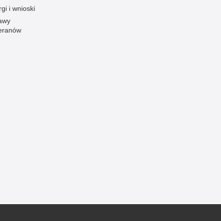
gi i wnioski
Ofiarni i odważni
awy
Opinia publiczna
eranów
Oszustwa
Pedofilia, pornografia dziecięca
Piractwo przemysłowe
Podrabianie znaków towarowych
Pogryzienia przez psy
Polemiki i sprostowania
Policja inaczej
Policjant z pasją
Porwania
Pożary i podpalenia
Pranie brudnych pieniędzy
Prawa człowieka