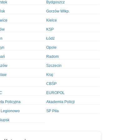
ystok
Bydgoszcz
ńsk
Gorzów Wlkp.
wice
Kielce
ków
KSP
in
Łódź
tyn
Opole
nań
Radom
szów
Szczecin
cław
Kraj
CBŚP
C
EUROPOL
ta Policyjna
Akademia Policji
 Legionowo
SP Piła
łupsk