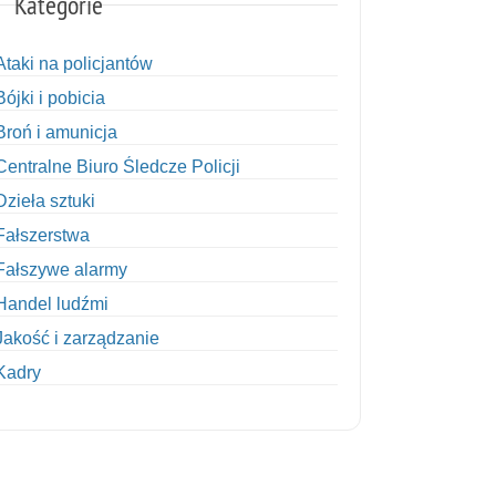
Kategorie
Ataki na policjantów
Bójki i pobicia
Broń i amunicja
Centralne Biuro Śledcze Policji
Dzieła sztuki
Fałszerstwa
Fałszywe alarmy
Handel ludźmi
Jakość i zarządzanie
Kadry
Kobiety w Policji
Korupcja
Kradzież