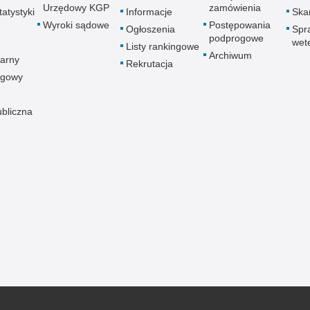
Urzędowy KGP
zamówienia
atystyki
Informacje
Skar
Wyroki sądowe
Postępowania
Ogłoszenia
Spr
podprogowe
wet
Listy rankingowe
Archiwum
arny
Rekrutacja
ogowy
ubliczna