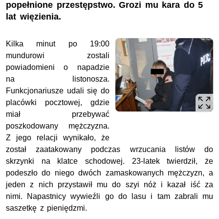
popełnione przestępstwo. Grozi mu kara do 5
lat więzienia.
Kilka minut po 19:00
mundurowi zostali
powiadomieni o napadzie
na listonosza.
Funkcjonariusze udali się do
placówki pocztowej, gdzie
miał przebywać
poszkodowany mężczyzna.
Z jego relacji wynikało, że
został zaatakowany podczas wrzucania listów do
skrzynki na klatce schodowej. 23-latek twierdził, że
podeszło do niego dwóch zamaskowanych mężczyzn, a
jeden z nich przystawił mu do szyi nóż i kazał iść za
nimi. Napastnicy wywieźli go do lasu i tam zabrali mu
saszetkę z pieniędzmi.