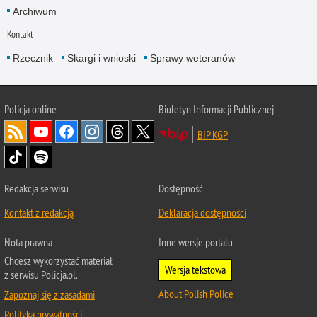
Archiwum
Kontakt
Rzecznik
Skargi i wnioski
Sprawy weteranów
Policja
online
Biuletyn Informacji Publicznej
BIP KGP
Redakcja serwisu
Dostępność
Kontakt z redakcją
Deklaracja dostępności
Nota prawna
Inne wersje portalu
Chcesz wykorzystać materiał
Wersja tekstowa
z serwisu Policja.pl.
About Polish Police
Zapoznaj się z zasadami
Polityka prywatności