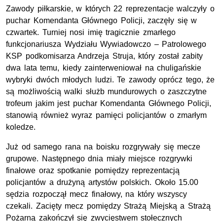
Zawody piłkarskie, w których 22 reprezentacje walczyły o
puchar Komendanta Głównego Policji, zaczęły się w
czwartek. Turniej nosi imię tragicznie zmarłego
funkcjonariusza Wydziału Wywiadowczo – Patrolowego
KSP podkomisarza Andrzeja Struja, który został zabity
dwa lata temu, kiedy zainterweniował na chuligańskie
wybryki dwóch młodych ludzi. Te zawody oprócz tego, że
są możliwością walki służb mundurowych o zaszczytne
trofeum jakim jest puchar Komendanta Głównego Policji,
stanowią również wyraz pamięci policjantów o zmarłym
koledze.
Już od samego rana na boisku rozgrywały się mecze
grupowe. Następnego dnia miały miejsce rozgrywki
finałowe oraz spotkanie pomiędzy reprezentacją
policjantów a drużyną artystów polskich. Około 15.00
sędzia rozpoczął mecz finałowy, na który wszyscy
czekali. Zacięty mecz pomiędzy Strażą Miejską a Strażą
Pożarną zakończył się zwycięstwem stołecznych