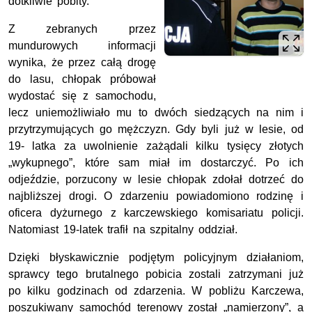
dotkliwie pobity.
Z zebranych przez
mundurowych informacji
wynika, że przez całą drogę
do lasu, chłopak próbował
wydostać się z samochodu,
lecz uniemożliwiało mu to dwóch siedzących na nim i
przytrzymujących go mężczyzn. Gdy byli już w lesie, od
19- latka za uwolnienie zażądali kilku tysięcy złotych
„wykupnego”, które sam miał im dostarczyć. Po ich
odjeździe, porzucony w lesie chłopak zdołał dotrzeć do
najbliższej drogi. O zdarzeniu powiadomiono rodzinę i
oficera dyżurnego z karczewskiego komisariatu policji.
Natomiast 19-latek trafił na szpitalny oddział.
Dzięki błyskawicznie podjętym policyjnym działaniom,
sprawcy tego brutalnego pobicia zostali zatrzymani już
po kilku godzinach od zdarzenia. W pobliżu Karczewa,
poszukiwany samochód terenowy został „namierzony”, a