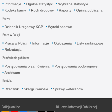
Informacje
Ogólne statystyki
Wybrane statystyki
Kodeks karny
Ruch drogowy
Raporty
Opinia publiczna
Prawo
Dziennik Urzędowy KGP
Wyroki sądowe
Praca w Policji
Praca w Policji
Informacje
Ogłoszenia
Listy rankingowe
Rekrutacja
Zamówienia publiczne
Postępowania o zamówienia
Postępowania podprogowe
Archiwum
Kontakt
Rzecznik
Skargi i wnioski
Sprawy weteranów
Policja
online
Biuletyn Informacji Publicznej