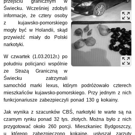
przejściu granicznym w
Świecku. Wcześniej zdobyli
informacje, że cztery osoby
z kujawsko-pomorskiego
mogły być w Holandii, skąd
przywieźć miały do Polski
narkotyki.
W czwartek (1.03.2012r.) po
południu policjanci wspólnie
ze Strażą Graniczną w
Świecku zatrzymali
samochód marki lexus, którym podróżowało czterech
mieszkańców kujawsko-pomorskiego. Przy jednym z nich
funkcjonariusze zabezpieczyli ponad 130 g kokainy.
Jak wynika z szacunków CBŚ, narkotyki te warte są na
czarnym rynku ponad 32 tys. złotych. Można było z nich
przygotować około 260 porcji. Mieszkaniec Bydgoszczy,
u którego zabezpieczono kokainę, usłyszał zarzuty