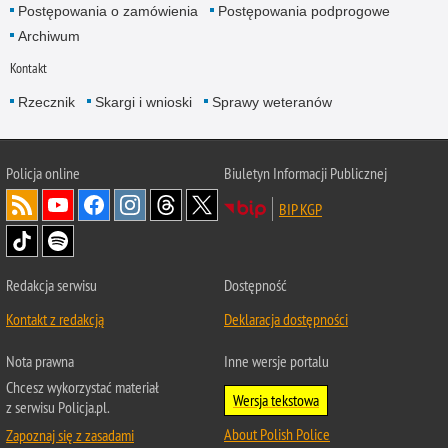
Postępowania o zamówienia
Postępowania podprogowe
Archiwum
Kontakt
Rzecznik
Skargi i wnioski
Sprawy weteranów
Policja
online
Biuletyn Informacji Publicznej
BIP KGP
Redakcja serwisu
Dostępność
Kontakt z redakcją
Deklaracja dostępności
Nota prawna
Inne wersje portalu
Chcesz wykorzystać materiał
Wersja tekstowa
z serwisu Policja.pl.
About Polish Police
Zapoznaj się z zasadami