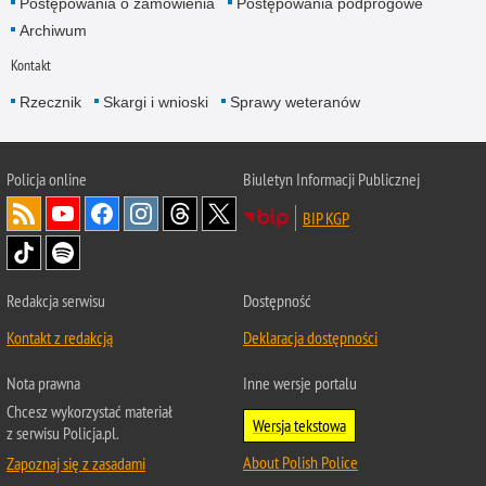
Postępowania o zamówienia
Postępowania podprogowe
Archiwum
Kontakt
Rzecznik
Skargi i wnioski
Sprawy weteranów
Policja
online
Biuletyn Informacji Publicznej
BIP KGP
Redakcja serwisu
Dostępność
Kontakt z redakcją
Deklaracja dostępności
Nota prawna
Inne wersje portalu
Chcesz wykorzystać materiał
Wersja tekstowa
z serwisu Policja.pl.
About Polish Police
Zapoznaj się z zasadami