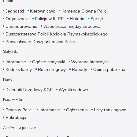
O Policji
Jednostki
Kierownictwo
Komenda Główna Policji
Organizacja
Policja w III RP
Historia
Sprzęt
Umundurowanie
Współpraca międzynarodowa
Duszpasterstwo Policji Kościoła Rzymskokatolickiego
Prawosławne Duszpasterstwo Policji
Statystyka
Informacje
Ogólne statystyki
Wybrane statystyki
Kodeks karny
Ruch drogowy
Raporty
Opinia publiczna
Prawo
Dziennik Urzędowy KGP
Wyroki sądowe
Praca w Policji
Praca w Policji
Informacje
Ogłoszenia
Listy rankingowe
Rekrutacja
Zamówienia publiczne